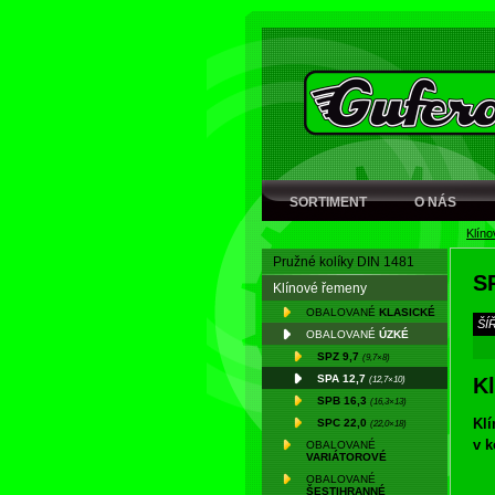
SORTIMENT
O NÁS
Klín
Pružné kolíky DIN 1481
S
Klínové řemeny
OBALOVANÉ
KLASICKÉ
ŠÍ
OBALOVANÉ
ÚZKÉ
SPZ 9,7
(9,7×8)
SPA 12,7
(12,7×10)
K
SPB 16,3
(16,3×13)
Kl
SPC 22,0
(22,0×18)
v 
OBALOVANÉ
VARIÁTOROVÉ
řem
OBALOVANÉ
klí
ŠESTIHRANNÉ