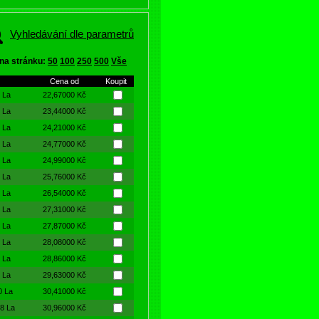
vého
Vyhledávání dle parametrů
í celý
na stránku:
50
100
250
500
Vše
všech
Cena od
Koupit
 La
22,67000 Kč
 La
23,44000 Kč
 La
24,21000 Kč
 La
24,77000 Kč
 La
24,99000 Kč
 La
25,76000 Kč
 La
26,54000 Kč
 La
27,31000 Kč
 La
27,87000 Kč
 La
28,08000 Kč
 La
28,86000 Kč
 La
29,63000 Kč
0 La
30,41000 Kč
8 La
30,96000 Kč