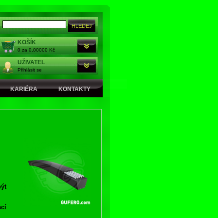
KOŠÍK
0 za 0,00000 Kč
UŽIVATEL
Přihlásit se
KARIÉRA
KONTAKTY
ýt
ací