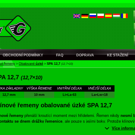
OBCHODNÍ PODMÍNKY
FAQ
DOPRAVA
KE STAŽENÍ
ové řemeny
>
Obalované
úzké
>
SPA 12,7
(12,7×10)
PA 12,7
(12,7×10)
ŘKA ZÁKLADNY
VÝŠKA ŘEMENE
VNITŘNÍ DÉLKA
VNĚJŠÍ DÉLKA
12,7 mm
10 mm
Li=La-63
La=Lw+18
línové řemeny obalované úzké SPA 12,7
ínové řemeny
přenáší kroutící moment mezi hřídelemi. Řemen nikdy
nesmí b
kontaktu se dnem drážky řemenice
, ale pouze s jejími boky. Protože klínový
en přenáší krouticí moment za poměrně nízkého napnutí, dosahuje pohon
Více inform
novým řemenem některých předností, jako například
vyšší účinnosti proti