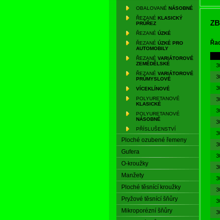
po
OBALOVANÉ
NÁSOBNÉ
ře
ŘEZANÉ
KLASICKÝ
ZB
PRŮŘEZ
zat
ŘEZANÉ
ÚZKÉ
Kl
Řad
ŘEZANÉ
ÚZKÉ PRO
AUTOMOBILY
po
ŘEZANÉ
VARIÁTOROVÉ
prů
ZEMĚDĚLSKÉ
3
odo
ŘEZANÉ
VARIÁTOROVÉ
3
PRŮMYSLOVÉ
v ř
3
VÍCEKLÍNOVÉ
POLYURETANOVÉ
3
KLASICKÉ
3
POLYURETANOVÉ
NÁSOBNÉ
3
PŘÍSLUŠENSTVÍ
3
Ploché ozubené řemeny
3
Gufera
3
O-kroužky
3
Manžety
3
Ploché těsnící kroužky
3
Pryžové těsnící šňůry
3
Mikroporézní šňůry
3