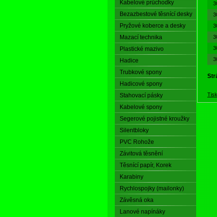
Kabelové průchodky
3
Bezazbestové těsnící desky
3
Pryžové koberce a desky
3
Mazací technika
3
3
Plastické mazivo
3
Hadice
Trubkové spony
Str
Hadicové spony
Tis
Stahovací pásky
Kabelové spony
Segerové pojistné kroužky
Silentbloky
PVC Rohože
Závitová těsnění
Těsnící papír, Korek
Karabiny
Rychlospojky (mailonky)
Závěsná oka
Lanové napínáky