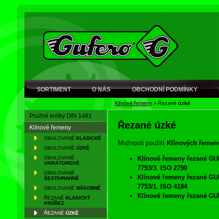
SORTIMENT
O NÁS
OBCHODNÍ PODMÍNKY
Klínové řemeny
>
Řezané
úzké
Pružné kolíky DIN 1481
Řezané
úzké
Klínové řemeny
OBALOVANÉ
KLASICKÉ
Možnosti použití
Klínových řeme
OBALOVANÉ
ÚZKÉ
Klínové řemeny řezané G
OBALOVANÉ
VARIÁTOROVÉ
7753/3
,
ISO 2790
OBALOVANÉ
Klínové řemeny řezané 
ŠESTIHRANNÉ
7753/1
,
ISO 4184
OBALOVANÉ
NÁSOBNÉ
Klínové řemeny řezané 
ŘEZANÉ
KLASICKÝ
PRŮŘEZ
Klínové řemeny řezané 
ŘEZANÉ
ÚZKÉ
Klínové řemeny řezané 