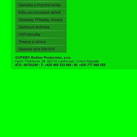
Závlačky a Pojistné kolíky
Klíče pro rozvodné skříně
Záslepky, Přísavky, Dorazy
Závěsová technika
USIT-kroužky
Třmeny a očnice
Závitové tyče DIN 976
GUFERO Rubber Production, s.r.o.
Horní Třešňovec 68, 563 01 Lanškroun, Czech Republic
IČO: 64791190
|
T: +420 469 333 666
|
M: +420 777 666 555