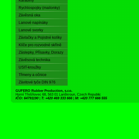
Karabiny
Rychlospojky (mailonky)
Závěsná oka
Lanové napínáky
Lanové svorky
Závlačky a Pojistné kolíky
Klíče pro rozvodné skříně
Záslepky, Přísavky, Dorazy
Závěsová technika
USIT-kroužky
Třmeny a očnice
Závitové tyče DIN 976
GUFERO Rubber Production, s.r.o.
Horní Třešňovec 68, 563 01 Lanškroun, Czech Republic
IČO: 64791190
|
T: +420 469 333 666
|
M: +420 777 666 555