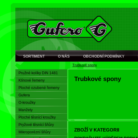
SORTIMENT
O NÁS
OBCHODNÍ PODMÍNKY
Trubkové spony
Pružné kolíky DIN 1481
Trubkové spony
Klínové řemeny
Ploché ozubené řemeny
Gufera
O-kroužky
Manžety
Ploché těsnící kroužky
Pryžové těsnící šňůry
ZBOŽÍ V KATEGORII
Mikroporézní šňůry