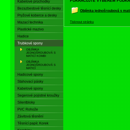
POKRAČUJTE VÝBĚREM PODKA
Kabelové průchodky
Bezazbestové těsnící desky
Objímka jednošroubová s mat
Pryžové koberce a desky
Tisknout stránku
Mazací technika
Plastické mazivo
Hadice
Trubkové spony
OBJÍMKA
JEDNOŠROUBOVÁ S
MATICÍ KOMBI
OBJÍMKA
JEDNOŠROUBOVÁ S
MATICÍ
Hadicové spony
Stahovací pásky
Kabelové spony
Segerové pojistné kroužky
Silentbloky
PVC Rohože
Závitová těsnění
Těsnící papír, Korek