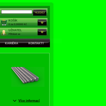
KOŠÍK
0 za 0,00000 Kč
UŽIVATEL
Přihlásit se
KARIÉRA
KONTAKTY
Více informací