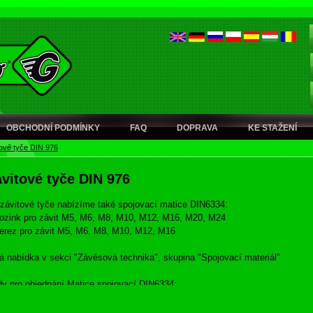
OBCHODNÍ PODMÍNKY
FAQ
DOPRAVA
KE STAŽENÍ
ové tyče DIN 976
vitové tyče DIN 976
závitové tyče nabízíme také spojovací matice DIN6334:
ozink pro závit M5, M6, M8, M10, M12, M16, M20, M24
erez pro závit M5, M6, M8, M10, M12, M16
á nabídka v sekci "Závěsová technika", skupina "Spojovací materiál"
y pro objednání Matice spojovací DIN6334:
ozink kódy 374680 - 374689
erez kódy 374691 - 374696