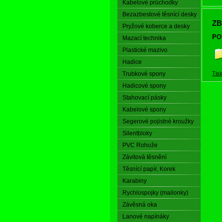
Kabelové průchodky
Bezazbestové těsnící desky
Dál
ZB
Pryžové koberce a desky
A t
do 
PO
Mazací technika
tyč
Plastické mazivo
Hadice
Trubkové spony
Tis
Hadicové spony
Stahovací pásky
Kabelové spony
Segerové pojistné kroužky
Silentbloky
PVC Rohože
Závitová těsnění
Těsnící papír, Korek
Karabiny
Rychlospojky (mailonky)
Závěsná oka
Lanové napínáky