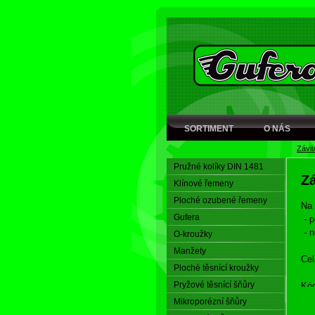
SORTIMENT
O NÁS
Závit
Pružné kolíky DIN 1481
Zá
Klínové řemeny
Ploché ozubené řemeny
Na 
Gufera
- p
- n
O-kroužky
Manžety
Cel
Ploché těsnící kroužky
Pryžové těsnící šňůry
Kód
- p
Mikroporézní šňůry
- n