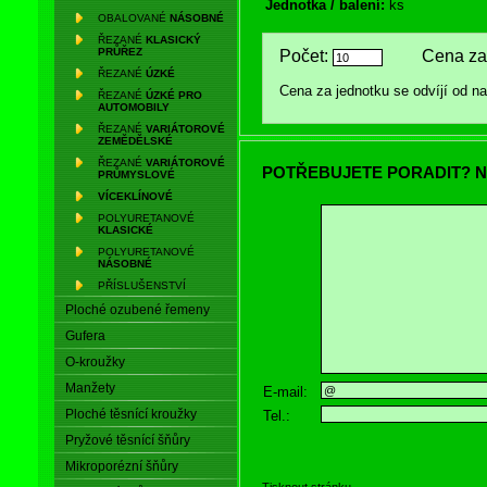
Jednotka / balení:
ks
OBALOVANÉ
NÁSOBNÉ
ŘEZANÉ
KLASICKÝ
PRŮŘEZ
Počet:
Cena za 
ŘEZANÉ
ÚZKÉ
Cena za jednotku se odvíjí od 
ŘEZANÉ
ÚZKÉ PRO
AUTOMOBILY
ŘEZANÉ
VARIÁTOROVÉ
ZEMĚDĚLSKÉ
ŘEZANÉ
VARIÁTOROVÉ
POTŘEBUJETE PORADIT? N
PRŮMYSLOVÉ
VÍCEKLÍNOVÉ
POLYURETANOVÉ
KLASICKÉ
POLYURETANOVÉ
NÁSOBNÉ
PŘÍSLUŠENSTVÍ
Ploché ozubené řemeny
Gufera
O-kroužky
Manžety
E-mail:
Ploché těsnící kroužky
Tel.:
Pryžové těsnící šňůry
Mikroporézní šňůry
Tisknout stránku