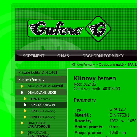
SORTIMENT
O NÁS
OBCHODNÍ PODMÍNKY
Klínové řemeny
>
Obalované
úzké
>
SPA 1
Pružné kolíky DIN 1481
Klínový řemen
Klínové řemeny
Kód: 302435
OBALOVANÉ
KLASICKÉ
Celní sazebník: 40103200
OBALOVANÉ
ÚZKÉ
SPZ 9,7
(9,7×8)
Parametry
SPA 12,7
(12,7×10)
Typ:
SPA 12,7
SPB 16,3
(16,3×13)
Materiál:
DIN 7753/1
SPC 22,0
(22,0×18)
Rozměry:
1032 Lw - 1050
OBALOVANÉ
Vnitřní průměr:
0 mm
VARIÁTOROVÉ
Vnější průměr:
1050 mm
OBALOVANÉ
ŠESTIHRANNÉ