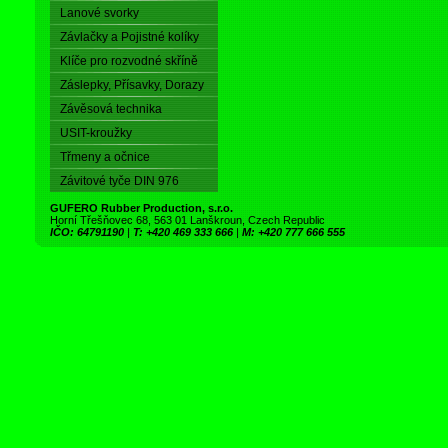
Lanové svorky
Závlačky a Pojistné kolíky
Klíče pro rozvodné skříně
Záslepky, Přísavky, Dorazy
Závěsová technika
USIT-kroužky
Třmeny a očnice
Závitové tyče DIN 976
GUFERO Rubber Production, s.r.o.
Horní Třešňovec 68, 563 01 Lanškroun, Czech Republic
IČO: 64791190
|
T: +420 469 333 666
|
M: +420 777 666 555