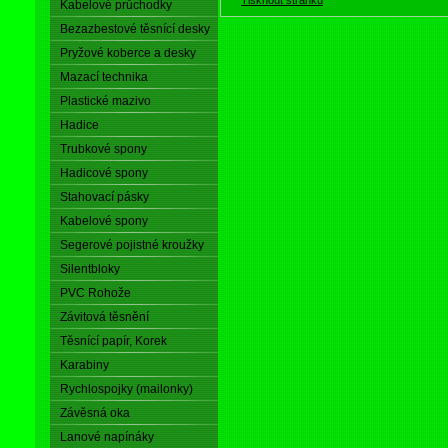
Kabelové průchodky
Bezazbestové těsnící desky
Pryžové koberce a desky
Mazací technika
Plastické mazivo
Hadice
Trubkové spony
Hadicové spony
Stahovací pásky
Kabelové spony
Segerové pojistné kroužky
Silentbloky
PVC Rohože
Závitová těsnění
Těsnící papír, Korek
Karabiny
Rychlospojky (mailonky)
Závěsná oka
Lanové napínáky