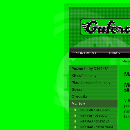
SORTIMENT
O NÁS
Manž
Pružné kolíky DIN 1481
M
Klínové řemeny
Ploché ozubené řemeny
Ma
tě
Gufera
O-kroužky
V h
Manžety
pou
NBR
PAB
/
OLEJOVÁ
nam
NBR
PAI
/
OLEJOVÁ
brz
NBR
PAJ
/
OLEJOVÁ
kau
NBR
PAG
/
YPSILONKA