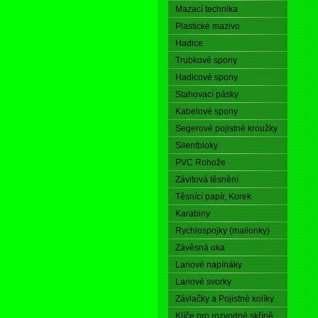
Mazací technika
Plastické mazivo
Pr
Hadice
Trubkové spony
Hadicové spony
Stahovací pásky
Kabelové spony
Segerové pojistné kroužky
Silentbloky
M
PVC Rohože
K
Závitová těsnění
Těsnící papír, Korek
Ma
Karabiny
Ma
čás
Rychlospojky (mailonky)
vše
Závěsná oka
kro
Lanové napínáky
Lanové svorky
Ut
Závlačky a Pojistné kolíky
Klíče pro rozvodné skříně
Pok