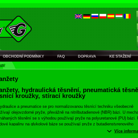
OBCHODNÍ PODMÍNKY
FAQ
DOPRAVA
KE STAŽENÍ
ety
anžety
nžety, hydraulická těsnění, pneumatická těsně
snící kroužky, stírací kroužky
ydraulice a pneumatice se pro normalizovanou těsnící techniku všeobecně
žívají olejovzdorné pryže, převážně na nitrilbutadienové (NBR) bázi. U mech
áhaných těsnění se s výhodou používají pryže na polyuretanové (PU) bázi. 
dové kapaliny na glykolové báze se používají pryže z butadienstyrenového
čuku (SBR).
Více inform