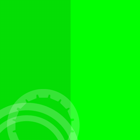
)
ných
a
mální