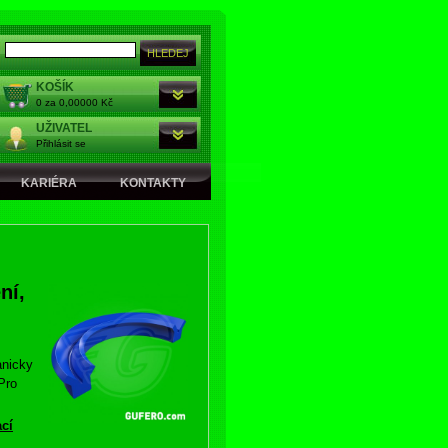
KOŠÍK
0 za 0,00000 Kč
UŽIVATEL
Přihlásit se
KARIÉRA
KONTAKTY
ní,
anicky
Pro
ací