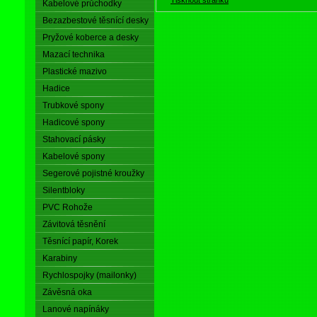
Kabelové průchodky
Bezazbestové těsnící desky
Pryžové koberce a desky
Mazací technika
Plastické mazivo
Hadice
Trubkové spony
Hadicové spony
Stahovací pásky
Kabelové spony
Segerové pojistné kroužky
Silentbloky
PVC Rohože
Závitová těsnění
Těsnící papír, Korek
Karabiny
Rychlospojky (mailonky)
Závěsná oka
Lanové napínáky