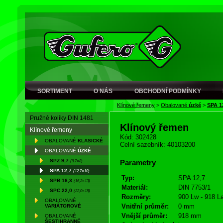
SORTIMENT
O NÁS
OBCHODNÍ PODMÍNKY
Klínové řemeny
>
Obalované
úzké
>
SPA 1
Pružné kolíky DIN 1481
Klínový řemen
Klínové řemeny
Kód: 302428
OBALOVANÉ
KLASICKÉ
Celní sazebník: 40103200
OBALOVANÉ
ÚZKÉ
SPZ 9,7
(9,7×8)
Parametry
SPA 12,7
(12,7×10)
Typ:
SPA 12,7
SPB 16,3
(16,3×13)
Materiál:
DIN 7753/1
SPC 22,0
(22,0×18)
Rozměry:
900 Lw - 918 L
OBALOVANÉ
Vnitřní průměr:
0 mm
VARIÁTOROVÉ
Vnější průměr:
918 mm
OBALOVANÉ
ŠESTIHRANNÉ