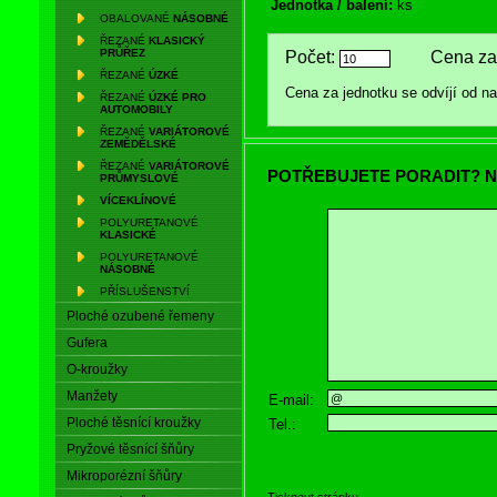
Jednotka / balení:
ks
OBALOVANÉ
NÁSOBNÉ
ŘEZANÉ
KLASICKÝ
PRŮŘEZ
Počet:
Cena za 
ŘEZANÉ
ÚZKÉ
Cena za jednotku se odvíjí od 
ŘEZANÉ
ÚZKÉ PRO
AUTOMOBILY
ŘEZANÉ
VARIÁTOROVÉ
ZEMĚDĚLSKÉ
ŘEZANÉ
VARIÁTOROVÉ
POTŘEBUJETE PORADIT? N
PRŮMYSLOVÉ
VÍCEKLÍNOVÉ
POLYURETANOVÉ
KLASICKÉ
POLYURETANOVÉ
NÁSOBNÉ
PŘÍSLUŠENSTVÍ
Ploché ozubené řemeny
Gufera
O-kroužky
Manžety
E-mail:
Ploché těsnící kroužky
Tel.:
Pryžové těsnící šňůry
Mikroporézní šňůry
Tisknout stránku