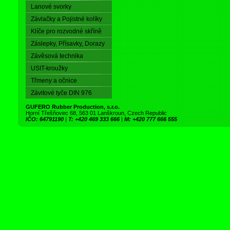
Lanové svorky
Závlačky a Pojistné kolíky
Klíče pro rozvodné skříně
Záslepky, Přísavky, Dorazy
Závěsová technika
USIT-kroužky
Třmeny a očnice
Závitové tyče DIN 976
GUFERO Rubber Production, s.r.o.
Horní Třešňovec 68, 563 01 Lanškroun, Czech Republic
IČO: 64791190
|
T: +420 469 333 666
|
M: +420 777 666 555