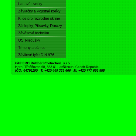
Lanové svorky
Závlačky a Pojistné kolíky
Klíče pro rozvodné skříně
Záslepky, Přísavky, Dorazy
Závěsová technika
USIT-kroužky
Třmeny a očnice
Závitové tyče DIN 976
GUFERO Rubber Production, s.r.o.
Horní Třešňovec 68, 563 01 Lanškroun, Czech Republic
IČO: 64791190
|
T: +420 469 333 666
|
M: +420 777 666 555