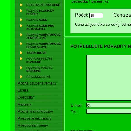
Jednotka / balení:
ks
OBALOVANÉ
NÁSOBNÉ
ŘEZANÉ
KLASICKÝ
PRŮŘEZ
Počet:
Cena za 
ŘEZANÉ
ÚZKÉ
Cena za jednotku se odvíjí od 
ŘEZANÉ
ÚZKÉ PRO
AUTOMOBILY
ŘEZANÉ
VARIÁTOROVÉ
ZEMĚDĚLSKÉ
ŘEZANÉ
VARIÁTOROVÉ
POTŘEBUJETE PORADIT? N
PRŮMYSLOVÉ
VÍCEKLÍNOVÉ
POLYURETANOVÉ
KLASICKÉ
POLYURETANOVÉ
NÁSOBNÉ
PŘÍSLUŠENSTVÍ
Ploché ozubené řemeny
Gufera
O-kroužky
Manžety
E-mail:
Ploché těsnící kroužky
Tel.:
Pryžové těsnící šňůry
Mikroporézní šňůry
Tisknout stránku