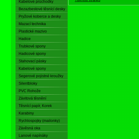
Kabelové průchodky
Bezazbestové těsnící desky
Pryžové koberce a desky
Mazací technika
Plastické mazivo
Hadice
Trubkové spony
Hadicové spony
Stahovací pásky
Kabelové spony
Segerové pojistné kroužky
Silentbloky
PVC Rohože
Závitová těsnění
Těsnící papír, Korek
Karabiny
Rychlospojky (mailonky)
Závěsná oka
Lanové napínáky