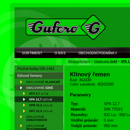
SORTIMENT
O NÁS
OBCHODNÍ PODMÍNKY
Klínové řemeny
>
Obalované
úzké
>
SPA 1
Pružné kolíky DIN 1481
Klínový řemen
Klínové řemeny
Kód: 302430
OBALOVANÉ
KLASICKÉ
Celní sazebník: 40103200
OBALOVANÉ
ÚZKÉ
SPZ 9,7
(9,7×8)
Parametry
SPA 12,7
(12,7×10)
Typ:
SPA 12,7
SPB 16,3
(16,3×13)
Materiál:
DIN 7753/1
SPC 22,0
(22,0×18)
Rozměry:
932 Lw - 950 L
OBALOVANÉ
Vnitřní průměr:
0 mm
VARIÁTOROVÉ
Vnější průměr:
950 mm
OBALOVANÉ
ŠESTIHRANNÉ