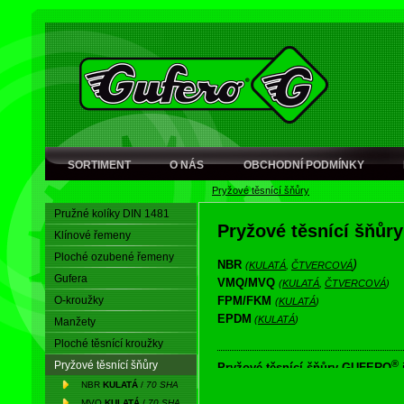
SORTIMENT
O NÁS
OBCHODNÍ PODMÍNKY
Pryžové těsnící šňůry
Pružné kolíky DIN 1481
Pryžové těsnící šňůry
Klínové řemeny
Ploché ozubené řemeny
)
NBR
(
KULATÁ
,
ČTVERCOVÁ
Gufera
VMQ/MVQ
(
KULATÁ
,
ČTVERCOVÁ
)
O-kroužky
FPM/FKM
(
KULATÁ
)
EPDM
(
KULATÁ
)
Manžety
Ploché těsnící kroužky
®
Pryžové těsnící šňůry
Pryžové těsnící šňůry
GUFERO
z vytlačované homogenní pryže (ka
NBR
KULATÁ
/
70 SHA
kulatého profilu a čtvercového profi
MVQ
KULATÁ
/
70 SHA