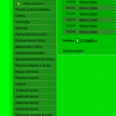
302238
Klínový řemen
PŘÍSLUŠENSTVÍ
302241
Klínový řemen
Ploché ozubené řemeny
302244
Klínový řemen
Gufera
302247
Klínový řemen
O-kroužky
302248
Klínový řemen
Manžety
302250
Klínový řemen
Ploché těsnící kroužky
Pryžové těsnící šňůry
Stránka:
1
2
3
Další >>
Mikroporézní šňůry
Tisknout stránku
Kabelové průchodky
Bezazbestové těsnící desky
Pryžové koberce a desky
Mazací technika
Plastické mazivo
Hadice
Trubkové spony
Hadicové spony
Stahovací pásky
Kabelové spony
Segerové pojistné kroužky