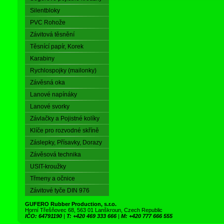
Silentbloky
PVC Rohože
Závitová těsnění
Těsnící papír, Korek
Karabiny
Rychlospojky (mailonky)
Závěsná oka
Lanové napínáky
Lanové svorky
Závlačky a Pojistné kolíky
Klíče pro rozvodné skříně
Záslepky, Přísavky, Dorazy
Závěsová technika
USIT-kroužky
Třmeny a očnice
Závitové tyče DIN 976
GUFERO Rubber Production, s.r.o.
Horní Třešňovec 68, 563 01 Lanškroun, Czech Republic
IČO: 64791190
|
T: +420 469 333 666
|
M: +420 777 666 555