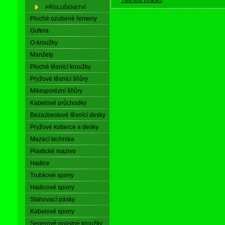
PŘÍSLUŠENSTVÍ
Ploché ozubené řemeny
Gufera
O-kroužky
Manžety
Ploché těsnící kroužky
Pryžové těsnící šňůry
Mikroporézní šňůry
Kabelové průchodky
Bezazbestové těsnící desky
Pryžové koberce a desky
Mazací technika
Plastické mazivo
Hadice
Trubkové spony
Hadicové spony
Stahovací pásky
Kabelové spony
Segerové pojistné kroužky