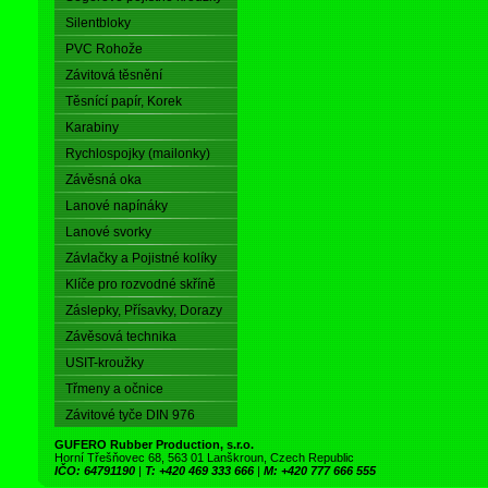
Silentbloky
PVC Rohože
Závitová těsnění
Těsnící papír, Korek
Karabiny
Rychlospojky (mailonky)
Závěsná oka
Lanové napínáky
Lanové svorky
Závlačky a Pojistné kolíky
Klíče pro rozvodné skříně
Záslepky, Přísavky, Dorazy
Závěsová technika
USIT-kroužky
Třmeny a očnice
Závitové tyče DIN 976
GUFERO Rubber Production, s.r.o.
Horní Třešňovec 68, 563 01 Lanškroun, Czech Republic
IČO: 64791190
|
T: +420 469 333 666
|
M: +420 777 666 555