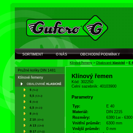
SORTIMENT
O NÁS
OBCHODNÍ PODMÍNKY
Klínové řemeny
>
Obalované
klasické
>
E 
Pružné kolíky DIN 1481
Klínový řemen
Klínové řemeny
Kód: 302250
OBALOVANÉ
KLASICKÉ
Celní sazebník: 40103900
5
(5×3)
5,5
(5,5×3)
Parametry
6
(6×4)
Typ:
E 40
6,5
(6×3,5)
Materiál:
DIN 2215
8
(8×5)
Rozměry:
6380 Lw - 6300 
Z 10
(10×6)
Vnitřní průměr:
6300 mm
A 13
(13×8)
Vnější průměr:
0 mm
B 17
(17×11)