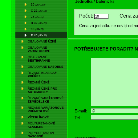
Jednotka / balení:
ks
20
(20×12,5)
C 22
(22×14)
Počet:
Cena za 
25
(25×16)
D 32
(32×20)
Cena za jednotku se odvíjí od 
38
(38×25)
E 40
(40×25)
OBALOVANÉ
ÚZKÉ
OBALOVANÉ
POTŘEBUJETE PORADIT? N
VARIÁTOROVÉ
OBALOVANÉ
ŠESTIHRANNÉ
OBALOVANÉ
NÁSOBNÉ
ŘEZANÉ
KLASICKÝ
PRŮŘEZ
ŘEZANÉ
ÚZKÉ
ŘEZANÉ
ÚZKÉ PRO
AUTOMOBILY
ŘEZANÉ
VARIÁTOROVÉ
ZEMĚDĚLSKÉ
ŘEZANÉ
VARIÁTOROVÉ
E-mail:
PRŮMYSLOVÉ
Tel.:
VÍCEKLÍNOVÉ
POLYURETANOVÉ
KLASICKÉ
POLYURETANOVÉ
NÁSOBNÉ
Tisknout stránku