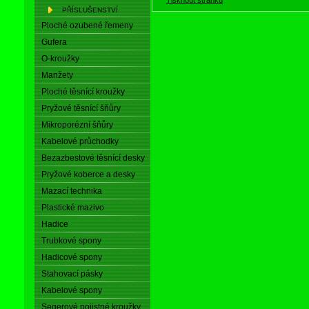
PŘÍSLUŠENSTVÍ
Ploché ozubené řemeny
Gufera
O-kroužky
Manžety
Ploché těsnící kroužky
Pryžové těsnící šňůry
Mikroporézní šňůry
Kabelové průchodky
Bezazbestové těsnící desky
Pryžové koberce a desky
Mazací technika
Plastické mazivo
Hadice
Trubkové spony
Hadicové spony
Stahovací pásky
Kabelové spony
Segerové pojistné kroužky