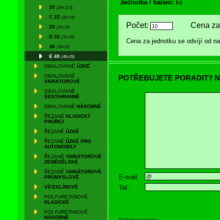
Jednotka / balení:
ks
20
(20×12,5)
C 22
(22×14)
Počet:
Cena za 
25
(25×16)
D 32
(32×20)
Cena za jednotku se odvíjí od 
38
(38×25)
E 40
(40×25)
OBALOVANÉ
ÚZKÉ
OBALOVANÉ
POTŘEBUJETE PORADIT? N
VARIÁTOROVÉ
OBALOVANÉ
ŠESTIHRANNÉ
OBALOVANÉ
NÁSOBNÉ
ŘEZANÉ
KLASICKÝ
PRŮŘEZ
ŘEZANÉ
ÚZKÉ
ŘEZANÉ
ÚZKÉ PRO
AUTOMOBILY
ŘEZANÉ
VARIÁTOROVÉ
ZEMĚDĚLSKÉ
ŘEZANÉ
VARIÁTOROVÉ
E-mail:
PRŮMYSLOVÉ
Tel.:
VÍCEKLÍNOVÉ
POLYURETANOVÉ
KLASICKÉ
POLYURETANOVÉ
NÁSOBNÉ
Tisknout stránku