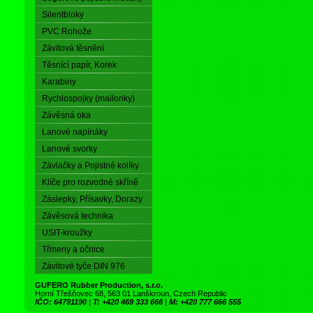
Silentbloky
PVC Rohože
Závitová těsnění
Těsnící papír, Korek
Karabiny
Rychlospojky (mailonky)
Závěsná oka
Lanové napínáky
Lanové svorky
Závlačky a Pojistné kolíky
Klíče pro rozvodné skříně
Záslepky, Přísavky, Dorazy
Závěsová technika
USIT-kroužky
Třmeny a očnice
Závitové tyče DIN 976
GUFERO Rubber Production, s.r.o.
Horní Třešňovec 68, 563 01 Lanškroun, Czech Republic
IČO: 64791190
|
T: +420 469 333 666
|
M: +420 777 666 555