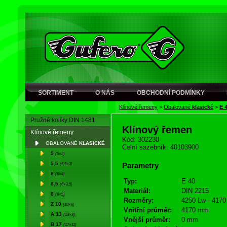
SORTIMENT
O NÁS
OBCHODNÍ PODMÍNKY
Klínové řemeny
>
Obalované
klasické
>
E 
Pružné kolíky DIN 1481
Klínový řemen
Klínové řemeny
Kód: 302230
OBALOVANÉ
KLASICKÉ
Celní sazebník: 40103900
5
(5×3)
5,5
(5,5×3)
Parametry
6
(6×4)
Typ:
E 40
6,5
(6×3,5)
Materiál:
DIN 2215
8
(8×5)
Rozměry:
4250 Lw - 4170 
Z 10
(10×6)
Vnitřní průměr:
4170 mm
A 13
(13×8)
Vnější průměr:
0 mm
B 17
(17×11)