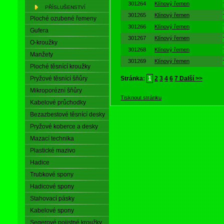
301264
Klínový řemen
PŘÍSLUŠENSTVÍ
301265
Klínový řemen
Ploché ozubené řemeny
301266
Klínový řemen
Gufera
301267
Klínový řemen
O-kroužky
301268
Klínový řemen
Manžety
301269
Klínový řemen
Ploché těsnící kroužky
Pryžové těsnící šňůry
Stránka:
1
2
3
4
6
7
Další >>
Mikroporézní šňůry
Tisknout stránku
Kabelové průchodky
Bezazbestové těsnící desky
Pryžové koberce a desky
Mazací technika
Plastické mazivo
Hadice
Trubkové spony
Hadicové spony
Stahovací pásky
Kabelové spony
Segerové pojistné kroužky