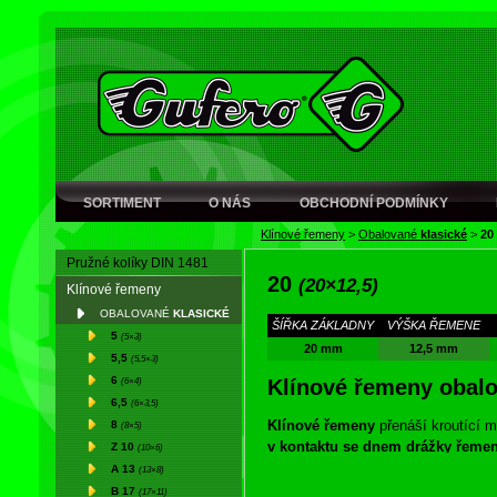
SORTIMENT
O NÁS
OBCHODNÍ PODMÍNKY
Klínové řemeny
>
Obalované
klasické
>
20
Pružné kolíky DIN 1481
20
(20×12,5)
Klínové řemeny
OBALOVANÉ
KLASICKÉ
ŠÍŘKA ZÁKLADNY
VÝŠKA ŘEMENE
5
(5×3)
20 mm
12,5 mm
5,5
(5,5×3)
6
(6×4)
Klínové řemeny obalo
6,5
(6×3,5)
Klínové řemeny
přenáší kroutící 
8
(8×5)
v kontaktu se dnem drážky řemen
Z 10
(10×6)
řemen přenáší krouticí moment za 
A 13
(13×8)
klínovým řemenem některých předno
B 17
(17×11)