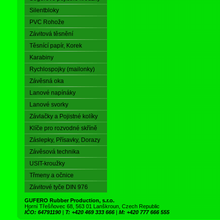
Silentbloky
PVC Rohože
Závitová těsnění
Těsnící papír, Korek
Karabiny
Rychlospojky (mailonky)
Závěsná oka
Lanové napínáky
Lanové svorky
Závlačky a Pojistné kolíky
Klíče pro rozvodné skříně
Záslepky, Přísavky, Dorazy
Závěsová technika
USIT-kroužky
Třmeny a očnice
Závitové tyče DIN 976
GUFERO Rubber Production, s.r.o.
Horní Třešňovec 68, 563 01 Lanškroun, Czech Republic
IČO: 64791190
|
T: +420 469 333 666
|
M: +420 777 666 555