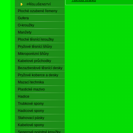
PŘÍSLUŠENSTVÍ
Ploché ozubené řemeny
Gufera
O-kroužky
Manžety
Ploché těsnící kroužky
Pryžové těsnící šňůry
Mikroporézní šňůry
Kabelové průchodky
Bezazbestové těsnící desky
Pryžové koberce a desky
Mazací technika
Plastické mazivo
Hadice
Trubkové spony
Hadicové spony
Stahovací pásky
Kabelové spony
Segerové pojistné kroužky