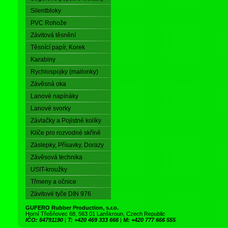
Silentbloky
PVC Rohože
Závitová těsnění
Těsnící papír, Korek
Karabiny
Rychlospojky (mailonky)
Závěsná oka
Lanové napínáky
Lanové svorky
Závlačky a Pojistné kolíky
Klíče pro rozvodné skříně
Záslepky, Přísavky, Dorazy
Závěsová technika
USIT-kroužky
Třmeny a očnice
Závitové tyče DIN 976
GUFERO Rubber Production, s.r.o.
Horní Třešňovec 68, 563 01 Lanškroun, Czech Republic
IČO: 64791190
|
T: +420 469 333 666
|
M: +420 777 666 555