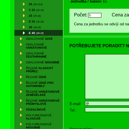
Jednotka / balení:
ks
20
(20×12,5)
C 22
(22×14)
Počet:
Cena za 
25
(25×16)
D 32
(32×20)
Cena za jednotku se odvíjí od 
38
(38×25)
E 40
(40×25)
OBALOVANÉ
ÚZKÉ
OBALOVANÉ
POTŘEBUJETE PORADIT? N
VARIÁTOROVÉ
OBALOVANÉ
ŠESTIHRANNÉ
OBALOVANÉ
NÁSOBNÉ
ŘEZANÉ
KLASICKÝ
PRŮŘEZ
ŘEZANÉ
ÚZKÉ
ŘEZANÉ
ÚZKÉ PRO
AUTOMOBILY
ŘEZANÉ
VARIÁTOROVÉ
ZEMĚDĚLSKÉ
ŘEZANÉ
VARIÁTOROVÉ
E-mail:
PRŮMYSLOVÉ
Tel.:
VÍCEKLÍNOVÉ
POLYURETANOVÉ
KLASICKÉ
POLYURETANOVÉ
NÁSOBNÉ
Tisknout stránku