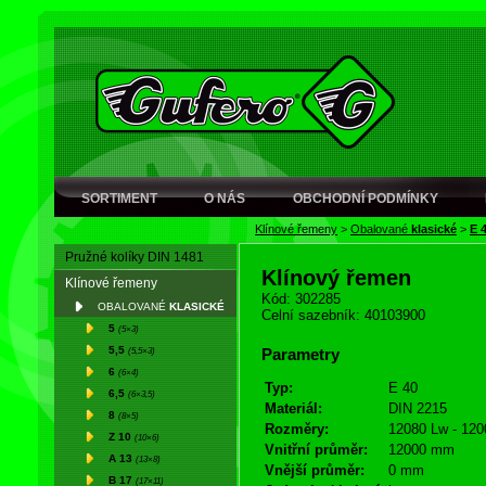
SORTIMENT
O NÁS
OBCHODNÍ PODMÍNKY
Klínové řemeny
>
Obalované
klasické
>
E 
Pružné kolíky DIN 1481
Klínový řemen
Klínové řemeny
Kód: 302285
OBALOVANÉ
KLASICKÉ
Celní sazebník: 40103900
5
(5×3)
5,5
(5,5×3)
Parametry
6
(6×4)
Typ:
E 40
6,5
(6×3,5)
Materiál:
DIN 2215
8
(8×5)
Rozměry:
12080 Lw - 120
Z 10
(10×6)
Vnitřní průměr:
12000 mm
A 13
(13×8)
Vnější průměr:
0 mm
B 17
(17×11)