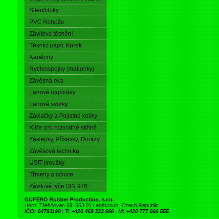
Silentbloky
PVC Rohože
Závitová těsnění
Těsnící papír, Korek
Karabiny
Rychlospojky (mailonky)
Závěsná oka
Lanové napínáky
Lanové svorky
Závlačky a Pojistné kolíky
Klíče pro rozvodné skříně
Záslepky, Přísavky, Dorazy
Závěsová technika
USIT-kroužky
Třmeny a očnice
Závitové tyče DIN 976
GUFERO Rubber Production, s.r.o.
Horní Třešňovec 68, 563 01 Lanškroun, Czech Republic
IČO: 64791190
|
T: +420 469 333 666
|
M: +420 777 666 555