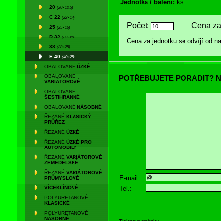
Jednotka / balení:
ks
20
(20×12,5)
C 22
(22×14)
Počet:
Cena za 
25
(25×16)
D 32
(32×20)
Cena za jednotku se odvíjí od 
38
(38×25)
E 40
(40×25)
OBALOVANÉ
ÚZKÉ
OBALOVANÉ
POTŘEBUJETE PORADIT? N
VARIÁTOROVÉ
OBALOVANÉ
ŠESTIHRANNÉ
OBALOVANÉ
NÁSOBNÉ
ŘEZANÉ
KLASICKÝ
PRŮŘEZ
ŘEZANÉ
ÚZKÉ
ŘEZANÉ
ÚZKÉ PRO
AUTOMOBILY
ŘEZANÉ
VARIÁTOROVÉ
ZEMĚDĚLSKÉ
ŘEZANÉ
VARIÁTOROVÉ
E-mail:
PRŮMYSLOVÉ
Tel.:
VÍCEKLÍNOVÉ
POLYURETANOVÉ
KLASICKÉ
POLYURETANOVÉ
NÁSOBNÉ
Tisknout stránku