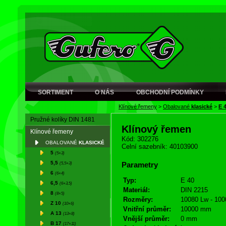
SORTIMENT
O NÁS
OBCHODNÍ PODMÍNKY
Klínové řemeny
>
Obalované
klasické
>
E 
Pružné kolíky DIN 1481
Klínový řemen
Klínové řemeny
Kód: 302276
OBALOVANÉ
KLASICKÉ
Celní sazebník: 40103900
5
(5×3)
5,5
(5,5×3)
Parametry
6
(6×4)
Typ:
E 40
6,5
(6×3,5)
Materiál:
DIN 2215
8
(8×5)
Rozměry:
10080 Lw - 100
Z 10
(10×6)
Vnitřní průměr:
10000 mm
A 13
(13×8)
Vnější průměr:
0 mm
B 17
(17×11)