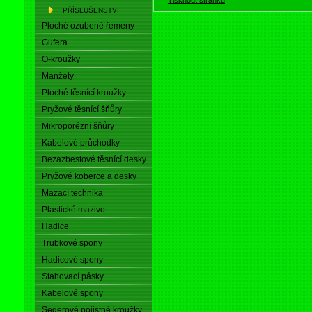
PŘÍSLUŠENSTVÍ
Ploché ozubené řemeny
Gufera
O-kroužky
Manžety
Ploché těsnící kroužky
Pryžové těsnící šňůry
Mikroporézní šňůry
Kabelové průchodky
Bezazbestové těsnící desky
Pryžové koberce a desky
Mazací technika
Plastické mazivo
Hadice
Trubkové spony
Hadicové spony
Stahovací pásky
Kabelové spony
Segerové pojistné kroužky