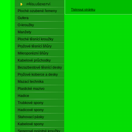
PŘÍSLUŠENSTVÍ
Tisknout stránku
Ploché ozubené řemeny
Gufera
O-kroužky
Manžety
Ploché těsnící kroužky
Pryžové těsnící šňůry
Mikroporézní šňůry
Kabelové průchodky
Bezazbestové těsnící desky
Pryžové koberce a desky
Mazací technika
Plastické mazivo
Hadice
Trubkové spony
Hadicové spony
Stahovací pásky
Kabelové spony
Segerové pojistné kroužky