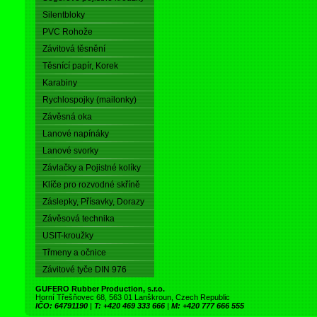
Silentbloky
PVC Rohože
Závitová těsnění
Těsnící papír, Korek
Karabiny
Rychlospojky (mailonky)
Závěsná oka
Lanové napínáky
Lanové svorky
Závlačky a Pojistné kolíky
Klíče pro rozvodné skříně
Záslepky, Přísavky, Dorazy
Závěsová technika
USIT-kroužky
Třmeny a očnice
Závitové tyče DIN 976
GUFERO Rubber Production, s.r.o.
Horní Třešňovec 68, 563 01 Lanškroun, Czech Republic
IČO: 64791190
|
T: +420 469 333 666
|
M: +420 777 666 555