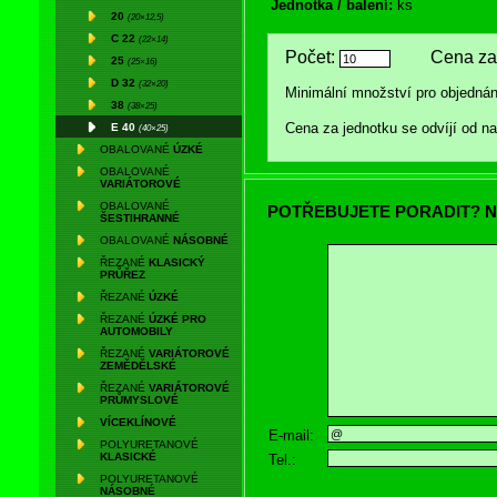
Jednotka / balení:
ks
20
(20×12,5)
C 22
(22×14)
Počet:
Cena za 
25
(25×16)
D 32
(32×20)
Minimální množství pro objednán
38
(38×25)
Cena za jednotku se odvíjí od 
E 40
(40×25)
OBALOVANÉ
ÚZKÉ
OBALOVANÉ
VARIÁTOROVÉ
OBALOVANÉ
POTŘEBUJETE PORADIT? N
ŠESTIHRANNÉ
OBALOVANÉ
NÁSOBNÉ
ŘEZANÉ
KLASICKÝ
PRŮŘEZ
ŘEZANÉ
ÚZKÉ
ŘEZANÉ
ÚZKÉ PRO
AUTOMOBILY
ŘEZANÉ
VARIÁTOROVÉ
ZEMĚDĚLSKÉ
ŘEZANÉ
VARIÁTOROVÉ
PRŮMYSLOVÉ
VÍCEKLÍNOVÉ
E-mail:
POLYURETANOVÉ
KLASICKÉ
Tel.:
POLYURETANOVÉ
NÁSOBNÉ