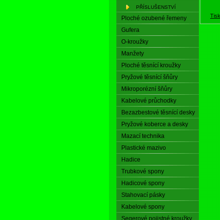
PŘÍSLUŠENSTVÍ
Tis
Ploché ozubené řemeny
Gufera
O-kroužky
Manžety
Ploché těsnící kroužky
Pryžové těsnící šňůry
Mikroporézní šňůry
Kabelové průchodky
Bezazbestové těsnící desky
Pryžové koberce a desky
Mazací technika
Plastické mazivo
Hadice
Trubkové spony
Hadicové spony
Stahovací pásky
Kabelové spony
Segerové pojistné kroužky