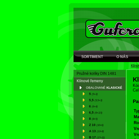
SORTIMENT
O NÁS
Klín
Pružné kolíky DIN 1481
K
Klínové řemeny
Kód
OBALOVANÉ
KLASICKÉ
Cel
5
(5×3)
5,5
(5,5×3)
Pa
6
(6×4)
Ty
6,5
(6×3,5)
Ma
8
(8×5)
Ro
Z 10
(10×6)
Vn
A 13
(13×8)
Vn
B 17
(17×11)