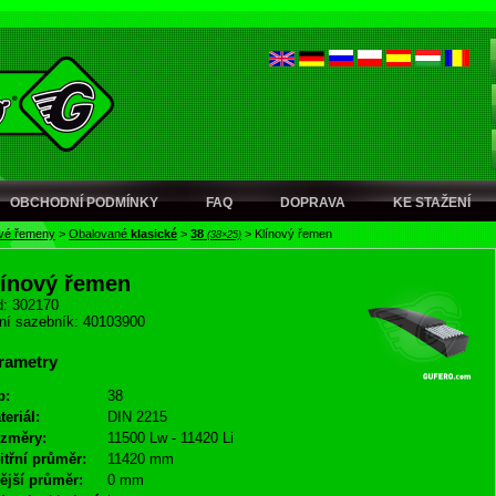
OBCHODNÍ PODMÍNKY
FAQ
DOPRAVA
KE STAŽENÍ
ové řemeny
>
Obalované
klasické
>
38
>
Klínový řemen
(38×25)
línový řemen
: 302170
ní sazebník: 40103900
rametry
p:
38
teriál:
DIN 2215
změry:
11500 Lw - 11420 Li
itřní průměr:
11420 mm
ější průměr:
0 mm