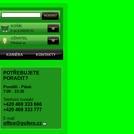
KOŠÍK
0 za 0,00000 Kč
UŽIVATEL
Přihlásit se
KARIÉRA
KONTAKTY
POTŘEBUJETE
PORADIT?
Pondělí - Pátek
7:00 - 15:30
Telefonní kontakt:
+420 469 333 666
+420 469 333 777
E-mail:
office@gufero.cz