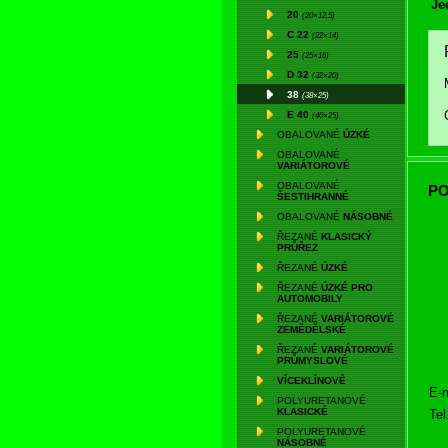
Je
20
(20×12,5)
C 22
(22×14)
25
(25×16)
D 32
(32×20)
38
(38×25)
E 40
(40×25)
OBALOVANÉ
ÚZKÉ
OBALOVANÉ
VARIÁTOROVÉ
OBALOVANÉ
PO
ŠESTIHRANNÉ
OBALOVANÉ
NÁSOBNÉ
ŘEZANÉ
KLASICKÝ
PRŮŘEZ
ŘEZANÉ
ÚZKÉ
ŘEZANÉ
ÚZKÉ PRO
AUTOMOBILY
ŘEZANÉ
VARIÁTOROVÉ
ZEMĚDĚLSKÉ
ŘEZANÉ
VARIÁTOROVÉ
PRŮMYSLOVÉ
VÍCEKLÍNOVÉ
E-m
POLYURETANOVÉ
KLASICKÉ
Tel
POLYURETANOVÉ
NÁSOBNÉ