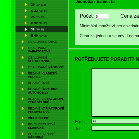
Jednotka / balení:
ks
20
(20×12,5)
C 22
(22×14)
Počet:
Cena za 
25
(25×16)
D 32
(32×20)
Minimální množství pro objednán
38
(38×25)
Cena za jednotku se odvíjí od 
E 40
(40×25)
OBALOVANÉ
ÚZKÉ
OBALOVANÉ
VARIÁTOROVÉ
OBALOVANÉ
POTŘEBUJETE PORADIT? N
ŠESTIHRANNÉ
OBALOVANÉ
NÁSOBNÉ
ŘEZANÉ
KLASICKÝ
PRŮŘEZ
ŘEZANÉ
ÚZKÉ
ŘEZANÉ
ÚZKÉ PRO
AUTOMOBILY
ŘEZANÉ
VARIÁTOROVÉ
ZEMĚDĚLSKÉ
ŘEZANÉ
VARIÁTOROVÉ
PRŮMYSLOVÉ
VÍCEKLÍNOVÉ
E-mail:
POLYURETANOVÉ
KLASICKÉ
Tel.:
POLYURETANOVÉ
NÁSOBNÉ