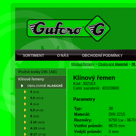
SORTIMENT
O NÁS
OBCHODNÍ PODMÍNKY
Klínové řemeny
>
Obalované
klasické
>
38
Pružné kolíky DIN 1481
Klínový řemen
Klínové řemeny
Kód: 302163
OBALOVANÉ
KLASICKÉ
Celní sazebník: 40103900
5
(5×3)
5,5
(5,5×3)
Parametry
6
(6×4)
Typ:
38
6,5
(6×3,5)
Materiál:
DIN 2215
8
(8×5)
Rozměry:
9750 Lw - 9670 
Z 10
(10×6)
Vnitřní průměr:
9670 mm
A 13
(13×8)
Vnější průměr:
0 mm
B 17
(17×11)