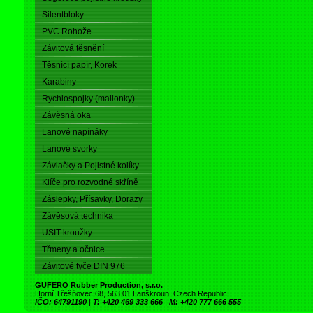
Silentbloky
PVC Rohože
Závitová těsnění
Těsnící papír, Korek
Karabiny
Rychlospojky (mailonky)
Závěsná oka
Lanové napínáky
Lanové svorky
Závlačky a Pojistné kolíky
Klíče pro rozvodné skříně
Záslepky, Přísavky, Dorazy
Závěsová technika
USIT-kroužky
Třmeny a očnice
Závitové tyče DIN 976
GUFERO Rubber Production, s.r.o.
Horní Třešňovec 68, 563 01 Lanškroun, Czech Republic
IČO: 64791190
|
T: +420 469 333 666
|
M: +420 777 666 555