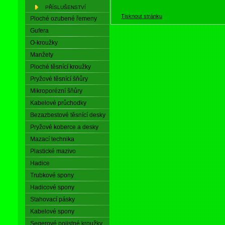
PŘÍSLUŠENSTVÍ
Tisknout stránku
Ploché ozubené řemeny
Gufera
O-kroužky
Manžety
Ploché těsnící kroužky
Pryžové těsnící šňůry
Mikroporézní šňůry
Kabelové průchodky
Bezazbestové těsnící desky
Pryžové koberce a desky
Mazací technika
Plastické mazivo
Hadice
Trubkové spony
Hadicové spony
Stahovací pásky
Kabelové spony
Segerové pojistné kroužky