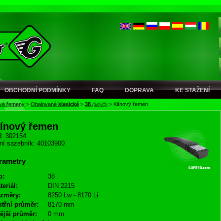
OBCHODNÍ PODMÍNKY
FAQ
DOPRAVA
KE STAŽENÍ
ové řemeny
>
Obalované
klasické
>
38
>
Klínový řemen
(38×25)
línový řemen
: 302154
ní sazebník: 40103900
rametry
p:
38
teriál:
DIN 2215
změry:
8250 Lw - 8170 Li
itřní průměr:
8170 mm
ější průměr:
0 mm