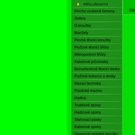
PŘÍSLUŠENSTVÍ
Tis
Ploché ozubené řemeny
Gufera
O-kroužky
Manžety
Ploché těsnící kroužky
Pryžové těsnící šňůry
Mikroporézní šňůry
Kabelové průchodky
Bezazbestové těsnící desky
Pryžové koberce a desky
Mazací technika
Plastické mazivo
Hadice
Trubkové spony
Hadicové spony
Stahovací pásky
Kabelové spony
Segerové pojistné kroužky