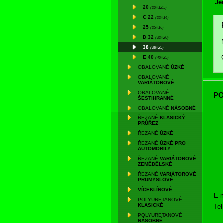
Je
20
(20×12,5)
C 22
(22×14)
25
(25×16)
D 32
(32×20)
38
(38×25)
E 40
(40×25)
OBALOVANÉ
ÚZKÉ
OBALOVANÉ
VARIÁTOROVÉ
OBALOVANÉ
PO
ŠESTIHRANNÉ
OBALOVANÉ
NÁSOBNÉ
ŘEZANÉ
KLASICKÝ
PRŮŘEZ
ŘEZANÉ
ÚZKÉ
ŘEZANÉ
ÚZKÉ PRO
AUTOMOBILY
ŘEZANÉ
VARIÁTOROVÉ
ZEMĚDĚLSKÉ
ŘEZANÉ
VARIÁTOROVÉ
PRŮMYSLOVÉ
VÍCEKLÍNOVÉ
E-m
POLYURETANOVÉ
KLASICKÉ
Tel
POLYURETANOVÉ
NÁSOBNÉ