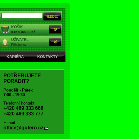
KOŠÍK
0 za 0,00000 Kč
UŽIVATEL
Přihlásit se
KARIÉRA
KONTAKTY
POTŘEBUJETE
PORADIT?
Pondělí - Pátek
7:00 - 15:30
Telefonní kontakt:
+420 469 333 666
+420 469 333 777
E-mail:
office@gufero.cz