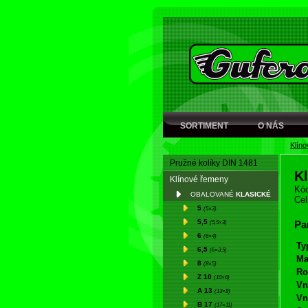
SORTIMENT
O NÁS
Klín
Pružné kolíky DIN 1481
K
Klínové řemeny
Kód
OBALOVANÉ
KLASICKÉ
Cel
5
(5×3)
5,5
(5,5×3)
Pa
6
(6×4)
Ty
6,5
(6×3,5)
Ma
8
(8×5)
Ro
Z 10
(10×6)
Vn
A 13
(13×8)
Vn
B 17
(17×11)