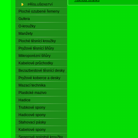
PŘÍSLUŠENSTVÍ
Ploché ozubené řemeny
Gufera
O-kroužky
Manžety
Ploché těsnící kroužky
Pryžové těsnící šňůry
Mikroporézní šňůry
Kabelové průchodky
Bezazbestové těsnící desky
Pryžové koberce a desky
Mazací technika
Plastické mazivo
Hadice
Trubkové spony
Hadicové spony
Stahovací pásky
Kabelové spony
Segerové pojistné kroužky