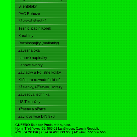
Silentbloky
PVC Rohože
Závitová těsnění
Těsnící papír, Korek
Karabiny
Rychlospojky (mailonky)
Závěsná oka
Lanové napínáky
Lanové svorky
Závlačky a Pojistné kolíky
Klíče pro rozvodné skříně
Záslepky, Přísavky, Dorazy
Závěsová technika
USIT-kroužky
Třmeny a očnice
Závitové tyče DIN 976
GUFERO Rubber Production, s.r.o.
Horní Třešňovec 68, 563 01 Lanškroun, Czech Republic
IČO: 64791190
|
T: +420 469 333 666
|
M: +420 777 666 555