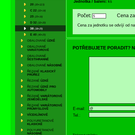
Jednotka / balení:
ks
20
(20×12,5)
C 22
(22×14)
Počet:
Cena za 
25
(25×16)
D 32
(32×20)
Cena za jednotku se odvíjí od 
38
(38×25)
E 40
(40×25)
OBALOVANÉ
ÚZKÉ
OBALOVANÉ
POTŘEBUJETE PORADIT? N
VARIÁTOROVÉ
OBALOVANÉ
ŠESTIHRANNÉ
OBALOVANÉ
NÁSOBNÉ
ŘEZANÉ
KLASICKÝ
PRŮŘEZ
ŘEZANÉ
ÚZKÉ
ŘEZANÉ
ÚZKÉ PRO
AUTOMOBILY
ŘEZANÉ
VARIÁTOROVÉ
ZEMĚDĚLSKÉ
ŘEZANÉ
VARIÁTOROVÉ
E-mail:
PRŮMYSLOVÉ
Tel.:
VÍCEKLÍNOVÉ
POLYURETANOVÉ
KLASICKÉ
POLYURETANOVÉ
NÁSOBNÉ
Tisknout stránku