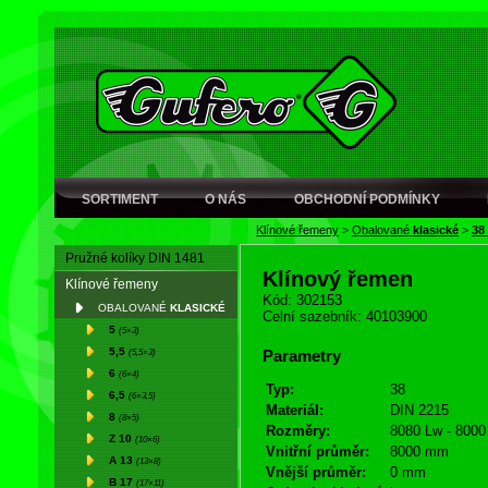
SORTIMENT
O NÁS
OBCHODNÍ PODMÍNKY
Klínové řemeny
>
Obalované
klasické
>
38
Pružné kolíky DIN 1481
Klínový řemen
Klínové řemeny
Kód: 302153
OBALOVANÉ
KLASICKÉ
Celní sazebník: 40103900
5
(5×3)
5,5
(5,5×3)
Parametry
6
(6×4)
Typ:
38
6,5
(6×3,5)
Materiál:
DIN 2215
8
(8×5)
Rozměry:
8080 Lw - 8000 
Z 10
(10×6)
Vnitřní průměr:
8000 mm
A 13
(13×8)
Vnější průměr:
0 mm
B 17
(17×11)