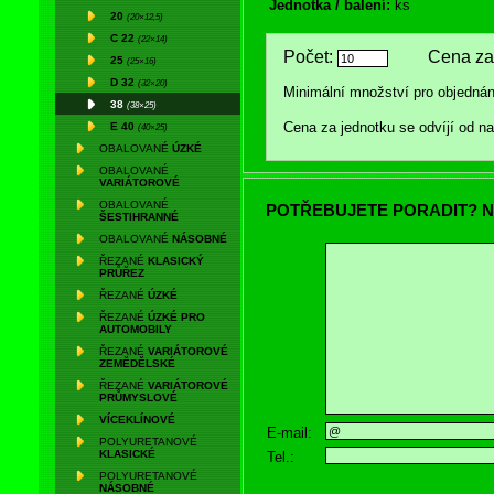
Jednotka / balení:
ks
20
(20×12,5)
C 22
(22×14)
Počet:
Cena za 
25
(25×16)
D 32
(32×20)
Minimální množství pro objednán
38
(38×25)
Cena za jednotku se odvíjí od 
E 40
(40×25)
OBALOVANÉ
ÚZKÉ
OBALOVANÉ
VARIÁTOROVÉ
OBALOVANÉ
POTŘEBUJETE PORADIT? N
ŠESTIHRANNÉ
OBALOVANÉ
NÁSOBNÉ
ŘEZANÉ
KLASICKÝ
PRŮŘEZ
ŘEZANÉ
ÚZKÉ
ŘEZANÉ
ÚZKÉ PRO
AUTOMOBILY
ŘEZANÉ
VARIÁTOROVÉ
ZEMĚDĚLSKÉ
ŘEZANÉ
VARIÁTOROVÉ
PRŮMYSLOVÉ
VÍCEKLÍNOVÉ
E-mail:
POLYURETANOVÉ
KLASICKÉ
Tel.:
POLYURETANOVÉ
NÁSOBNÉ