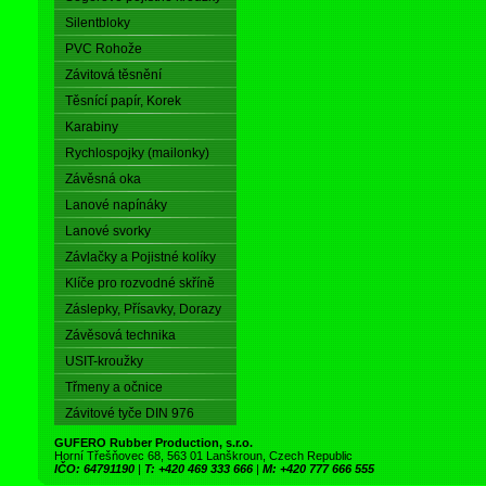
Silentbloky
PVC Rohože
Závitová těsnění
Těsnící papír, Korek
Karabiny
Rychlospojky (mailonky)
Závěsná oka
Lanové napínáky
Lanové svorky
Závlačky a Pojistné kolíky
Klíče pro rozvodné skříně
Záslepky, Přísavky, Dorazy
Závěsová technika
USIT-kroužky
Třmeny a očnice
Závitové tyče DIN 976
GUFERO Rubber Production, s.r.o.
Horní Třešňovec 68, 563 01 Lanškroun, Czech Republic
IČO: 64791190
|
T: +420 469 333 666
|
M: +420 777 666 555