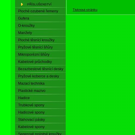
PŘÍSLUŠENSTVÍ
Tisknout stránku
Ploché ozubené řemeny
Gufera
O-kroužky
Manžety
Ploché těsnící kroužky
Pryžové těsnící šňůry
Mikroporézní šňůry
Kabelové průchodky
Bezazbestové těsnící desky
Pryžové koberce a desky
Mazací technika
Plastické mazivo
Hadice
Trubkové spony
Hadicové spony
Stahovací pásky
Kabelové spony
Segerové pojistné kroužky