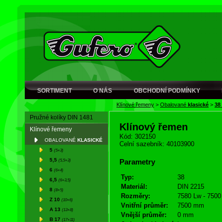
SORTIMENT
O NÁS
OBCHODNÍ PODMÍNKY
Klínové řemeny
>
Obalované
klasické
>
38
Pružné kolíky DIN 1481
Klínový řemen
Klínové řemeny
Kód: 302150
OBALOVANÉ
KLASICKÉ
Celní sazebník: 40103900
5
(5×3)
5,5
(5,5×3)
Parametry
6
(6×4)
Typ:
38
6,5
(6×3,5)
Materiál:
DIN 2215
8
(8×5)
Rozměry:
7580 Lw - 7500 
Z 10
(10×6)
Vnitřní průměr:
7500 mm
A 13
(13×8)
Vnější průměr:
0 mm
B 17
(17×11)