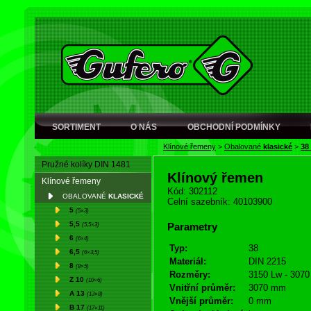
SORTIMENT
O NÁS
OBCHODNÍ PODMÍNKY
Klínové řemeny
>
Obalované
klasické
>
38
Pružné kolíky DIN 1481
Klínový řemen
Klínové řemeny
Kód: 302112
OBALOVANÉ
KLASICKÉ
Celní sazebník: 40103900
5
(5×3)
5,5
(5,5×3)
Parametry
6
(6×4)
Typ:
38
6,5
(6×3,5)
Materiál:
DIN 2215
8
(8×5)
Rozměry:
3150 Lw - 3070 
Z 10
(10×6)
Vnitřní průměr:
3070 mm
A 13
(13×8)
Vnější průměr:
0 mm
B 17
(17×11)