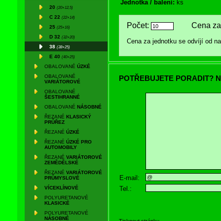
Jednotka / balení:
ks
20
(20×12,5)
C 22
(22×14)
Počet:
Cena za 
25
(25×16)
D 32
(32×20)
Cena za jednotku se odvíjí od 
38
(38×25)
E 40
(40×25)
OBALOVANÉ
ÚZKÉ
OBALOVANÉ
POTŘEBUJETE PORADIT? N
VARIÁTOROVÉ
OBALOVANÉ
ŠESTIHRANNÉ
OBALOVANÉ
NÁSOBNÉ
ŘEZANÉ
KLASICKÝ
PRŮŘEZ
ŘEZANÉ
ÚZKÉ
ŘEZANÉ
ÚZKÉ PRO
AUTOMOBILY
ŘEZANÉ
VARIÁTOROVÉ
ZEMĚDĚLSKÉ
ŘEZANÉ
VARIÁTOROVÉ
E-mail:
PRŮMYSLOVÉ
Tel.:
VÍCEKLÍNOVÉ
POLYURETANOVÉ
KLASICKÉ
POLYURETANOVÉ
NÁSOBNÉ
Tisknout stránku