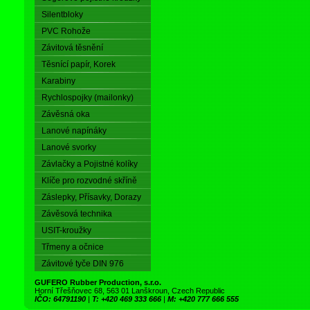
Silentbloky
PVC Rohože
Závitová těsnění
Těsnící papír, Korek
Karabiny
Rychlospojky (mailonky)
Závěsná oka
Lanové napínáky
Lanové svorky
Závlačky a Pojistné kolíky
Klíče pro rozvodné skříně
Záslepky, Přísavky, Dorazy
Závěsová technika
USIT-kroužky
Třmeny a očnice
Závitové tyče DIN 976
GUFERO Rubber Production, s.r.o.
Horní Třešňovec 68, 563 01 Lanškroun, Czech Republic
IČO: 64791190
|
T: +420 469 333 666
|
M: +420 777 666 555