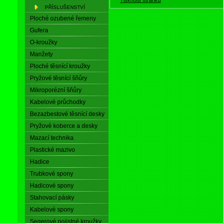
PŘÍSLUŠENSTVÍ
Ploché ozubené řemeny
Gufera
O-kroužky
Manžety
Ploché těsnící kroužky
Pryžové těsnící šňůry
Mikroporézní šňůry
Kabelové průchodky
Bezazbestové těsnící desky
Pryžové koberce a desky
Mazací technika
Plastické mazivo
Hadice
Trubkové spony
Hadicové spony
Stahovací pásky
Kabelové spony
Segerové pojistné kroužky