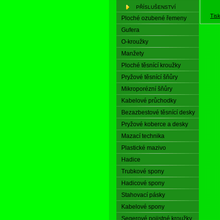
PŘÍSLUŠENSTVÍ
Tis
Ploché ozubené řemeny
Gufera
O-kroužky
Manžety
Ploché těsnící kroužky
Pryžové těsnící šňůry
Mikroporézní šňůry
Kabelové průchodky
Bezazbestové těsnící desky
Pryžové koberce a desky
Mazací technika
Plastické mazivo
Hadice
Trubkové spony
Hadicové spony
Stahovací pásky
Kabelové spony
Segerové pojistné kroužky