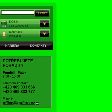
KOŠÍK
0 za 0,00000 Kč
UŽIVATEL
Přihlásit se
KARIÉRA
KONTAKTY
POTŘEBUJETE
PORADIT?
Pondělí - Pátek
7:00 - 15:30
Telefonní kontakt:
+420 469 333 666
+420 469 333 777
E-mail:
office@gufero.cz