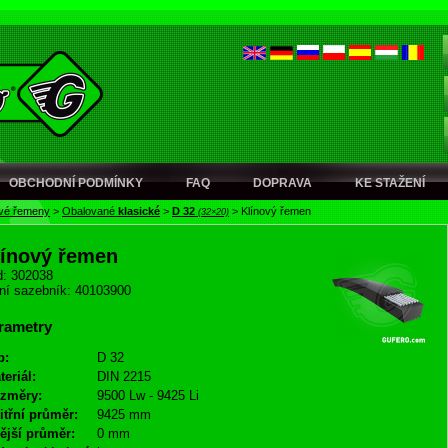
OBCHODNÍ PODMÍNKY
FAQ
DOPRAVA
KE STAŽENÍ
ové řemeny
>
Obalované
klasické
>
D 32
>
Klínový řemen
(32×20)
línový řemen
: 302038
ní sazebník: 40103900
rametry
p:
D 32
teriál:
DIN 2215
změry:
9500 Lw - 9425 Li
itřní průměr:
9425 mm
ější průměr:
0 mm