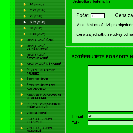
Jednotka / balení:
ks
20
(20×12,5)
C 22
(22×14)
Počet:
Cena za 
25
(25×16)
D 32
(32×20)
Minimální množství pro objednán
38
(38×25)
Cena za jednotku se odvíjí od 
E 40
(40×25)
OBALOVANÉ
ÚZKÉ
OBALOVANÉ
VARIÁTOROVÉ
OBALOVANÉ
POTŘEBUJETE PORADIT? N
ŠESTIHRANNÉ
OBALOVANÉ
NÁSOBNÉ
ŘEZANÉ
KLASICKÝ
PRŮŘEZ
ŘEZANÉ
ÚZKÉ
ŘEZANÉ
ÚZKÉ PRO
AUTOMOBILY
ŘEZANÉ
VARIÁTOROVÉ
ZEMĚDĚLSKÉ
ŘEZANÉ
VARIÁTOROVÉ
PRŮMYSLOVÉ
VÍCEKLÍNOVÉ
E-mail:
POLYURETANOVÉ
KLASICKÉ
Tel.:
POLYURETANOVÉ
NÁSOBNÉ