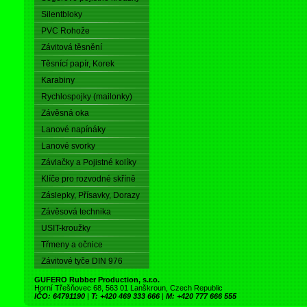
Silentbloky
PVC Rohože
Závitová těsnění
Těsnící papír, Korek
Karabiny
Rychlospojky (mailonky)
Závěsná oka
Lanové napínáky
Lanové svorky
Závlačky a Pojistné kolíky
Klíče pro rozvodné skříně
Záslepky, Přísavky, Dorazy
Závěsová technika
USIT-kroužky
Třmeny a očnice
Závitové tyče DIN 976
GUFERO Rubber Production, s.r.o.
Horní Třešňovec 68, 563 01 Lanškroun, Czech Republic
IČO: 64791190
|
T: +420 469 333 666
|
M: +420 777 666 555