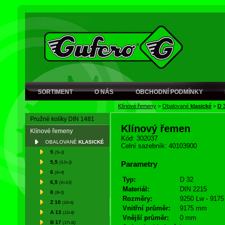
SORTIMENT
O NÁS
OBCHODNÍ PODMÍNKY
Klínové řemeny
>
Obalované
klasické
>
D 
Pružné kolíky DIN 1481
Klínový řemen
Klínové řemeny
Kód: 302037
OBALOVANÉ
KLASICKÉ
Celní sazebník: 40103900
5
(5×3)
5,5
(5,5×3)
Parametry
6
(6×4)
Typ:
D 32
6,5
(6×3,5)
Materiál:
DIN 2215
8
(8×5)
Rozměry:
9250 Lw - 9175 
Z 10
(10×6)
Vnitřní průměr:
9175 mm
A 13
(13×8)
Vnější průměr:
0 mm
B 17
(17×11)