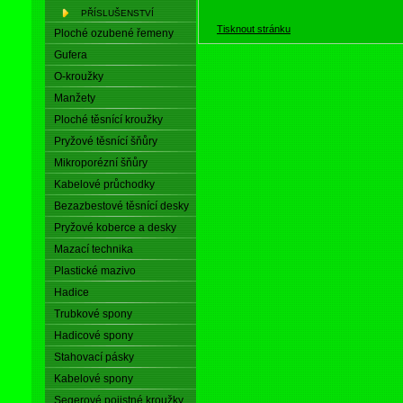
PŘÍSLUŠENSTVÍ
Tisknout stránku
Ploché ozubené řemeny
Gufera
O-kroužky
Manžety
Ploché těsnící kroužky
Pryžové těsnící šňůry
Mikroporézní šňůry
Kabelové průchodky
Bezazbestové těsnící desky
Pryžové koberce a desky
Mazací technika
Plastické mazivo
Hadice
Trubkové spony
Hadicové spony
Stahovací pásky
Kabelové spony
Segerové pojistné kroužky