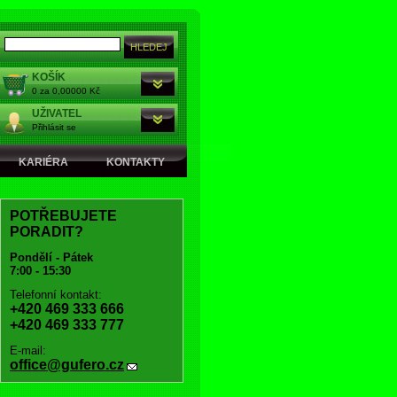
KOŠÍK
0 za 0,00000 Kč
UŽIVATEL
Přihlásit se
KARIÉRA
KONTAKTY
POTŘEBUJETE
PORADIT?
Pondělí - Pátek
7:00 - 15:30
Telefonní kontakt:
+420 469 333 666
+420 469 333 777
E-mail:
office@gufero.cz