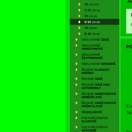
Je
20
(20×12,5)
C 22
(22×14)
25
(25×16)
D 32
(32×20)
38
(38×25)
E 40
(40×25)
OBALOVANÉ
ÚZKÉ
OBALOVANÉ
PO
VARIÁTOROVÉ
OBALOVANÉ
ŠESTIHRANNÉ
OBALOVANÉ
NÁSOBNÉ
ŘEZANÉ
KLASICKÝ
PRŮŘEZ
ŘEZANÉ
ÚZKÉ
ŘEZANÉ
ÚZKÉ PRO
AUTOMOBILY
ŘEZANÉ
VARIÁTOROVÉ
ZEMĚDĚLSKÉ
ŘEZANÉ
VARIÁTOROVÉ
E-m
PRŮMYSLOVÉ
Tel
VÍCEKLÍNOVÉ
POLYURETANOVÉ
KLASICKÉ
POLYURETANOVÉ
NÁSOBNÉ
Tis