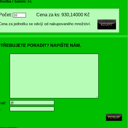
dnotka / balení:
ks
Počet:
Cena za ks:
930,14000 Kč
Cena za jednotku se odvíjí od nakupovaného množství.
TŘEBUJETE PORADIT? NAPIŠTE NÁM.
ail:
.:
knout stránku