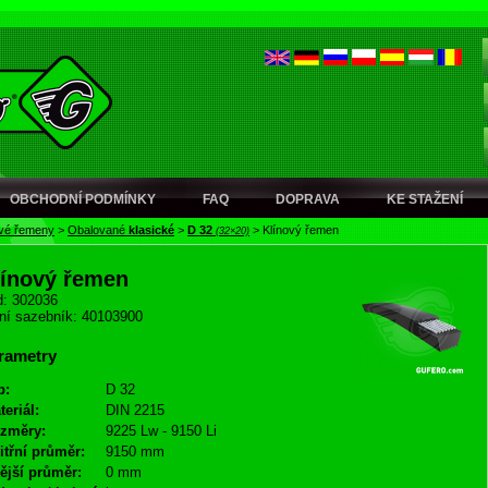
OBCHODNÍ PODMÍNKY
FAQ
DOPRAVA
KE STAŽENÍ
ové řemeny
>
Obalované
klasické
>
D 32
>
Klínový řemen
(32×20)
línový řemen
: 302036
ní sazebník: 40103900
rametry
p:
D 32
teriál:
DIN 2215
změry:
9225 Lw - 9150 Li
itřní průměr:
9150 mm
ější průměr:
0 mm