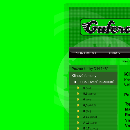
SORTIMENT
O NÁS
Klín
Pružné kolíky DIN 1481
K
Klínové řemeny
Kód
OBALOVANÉ
KLASICKÉ
Cel
5
(5×3)
5,5
(5,5×3)
Pa
6
(6×4)
Ty
6,5
(6×3,5)
Ma
8
(8×5)
Ro
Z 10
(10×6)
Vn
A 13
(13×8)
Vn
B 17
(17×11)