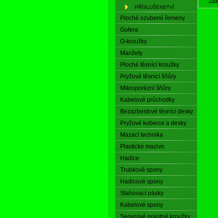
PŘÍSLUŠENSTVÍ
Ploché ozubené řemeny
Gufera
O-kroužky
Manžety
Ploché těsnící kroužky
Pryžové těsnící šňůry
Mikroporézní šňůry
Kabelové průchodky
Bezazbestové těsnící desky
Pryžové koberce a desky
Mazací technika
Plastické mazivo
Hadice
Trubkové spony
Hadicové spony
Stahovací pásky
Kabelové spony
Segerové pojistné kroužky