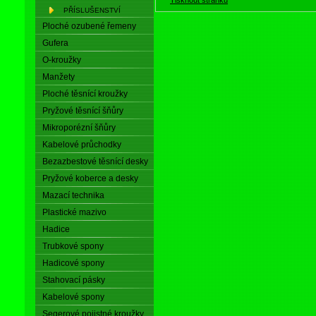
PŘÍSLUŠENSTVÍ
Ploché ozubené řemeny
Gufera
O-kroužky
Manžety
Ploché těsnící kroužky
Pryžové těsnící šňůry
Mikroporézní šňůry
Kabelové průchodky
Bezazbestové těsnící desky
Pryžové koberce a desky
Mazací technika
Plastické mazivo
Hadice
Trubkové spony
Hadicové spony
Stahovací pásky
Kabelové spony
Segerové pojistné kroužky