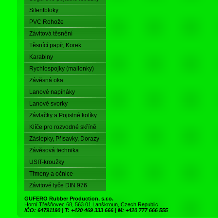
Silentbloky
PVC Rohože
Závitová těsnění
Těsnící papír, Korek
Karabiny
Rychlospojky (mailonky)
Závěsná oka
Lanové napínáky
Lanové svorky
Závlačky a Pojistné kolíky
Klíče pro rozvodné skříně
Záslepky, Přísavky, Dorazy
Závěsová technika
USIT-kroužky
Třmeny a očnice
Závitové tyče DIN 976
GUFERO Rubber Production, s.r.o.
Horní Třešňovec 68, 563 01 Lanškroun, Czech Republic
IČO: 64791190
|
T: +420 469 333 666
|
M: +420 777 666 555