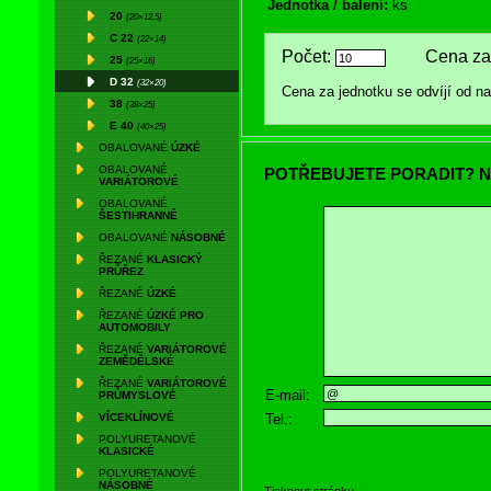
Jednotka / balení:
ks
20
(20×12,5)
C 22
(22×14)
Počet:
Cena za 
25
(25×16)
D 32
(32×20)
Cena za jednotku se odvíjí od 
38
(38×25)
E 40
(40×25)
OBALOVANÉ
ÚZKÉ
OBALOVANÉ
POTŘEBUJETE PORADIT? N
VARIÁTOROVÉ
OBALOVANÉ
ŠESTIHRANNÉ
OBALOVANÉ
NÁSOBNÉ
ŘEZANÉ
KLASICKÝ
PRŮŘEZ
ŘEZANÉ
ÚZKÉ
ŘEZANÉ
ÚZKÉ PRO
AUTOMOBILY
ŘEZANÉ
VARIÁTOROVÉ
ZEMĚDĚLSKÉ
ŘEZANÉ
VARIÁTOROVÉ
E-mail:
PRŮMYSLOVÉ
Tel.:
VÍCEKLÍNOVÉ
POLYURETANOVÉ
KLASICKÉ
POLYURETANOVÉ
NÁSOBNÉ
Tisknout stránku