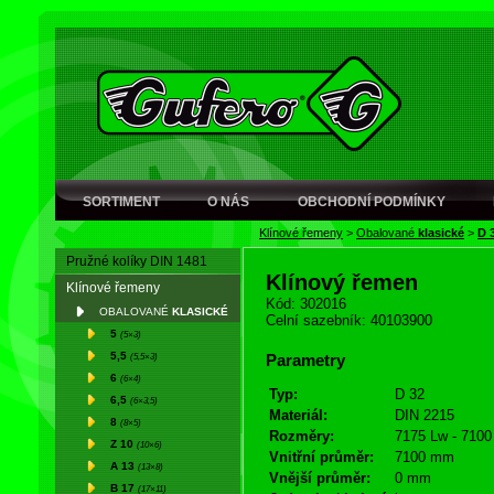
SORTIMENT
O NÁS
OBCHODNÍ PODMÍNKY
Klínové řemeny
>
Obalované
klasické
>
D 
Pružné kolíky DIN 1481
Klínový řemen
Klínové řemeny
Kód: 302016
OBALOVANÉ
KLASICKÉ
Celní sazebník: 40103900
5
(5×3)
5,5
(5,5×3)
Parametry
6
(6×4)
Typ:
D 32
6,5
(6×3,5)
Materiál:
DIN 2215
8
(8×5)
Rozměry:
7175 Lw - 7100 
Z 10
(10×6)
Vnitřní průměr:
7100 mm
A 13
(13×8)
Vnější průměr:
0 mm
B 17
(17×11)