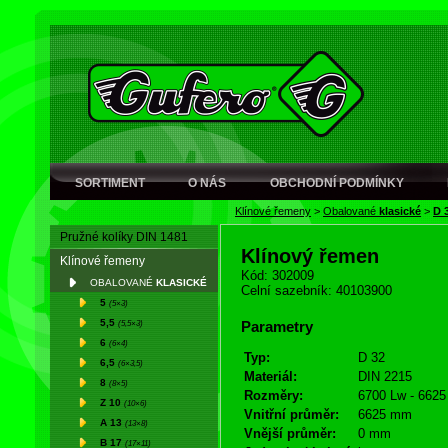
SORTIMENT
O NÁS
OBCHODNÍ PODMÍNKY
Klínové řemeny
>
Obalované
klasické
>
D 
Pružné kolíky DIN 1481
Klínový řemen
Klínové řemeny
Kód: 302009
OBALOVANÉ
KLASICKÉ
Celní sazebník: 40103900
5
(5×3)
5,5
(5,5×3)
Parametry
6
(6×4)
Typ:
D 32
6,5
(6×3,5)
Materiál:
DIN 2215
8
(8×5)
Rozměry:
6700 Lw - 6625 
Z 10
(10×6)
Vnitřní průměr:
6625 mm
A 13
(13×8)
Vnější průměr:
0 mm
B 17
(17×11)