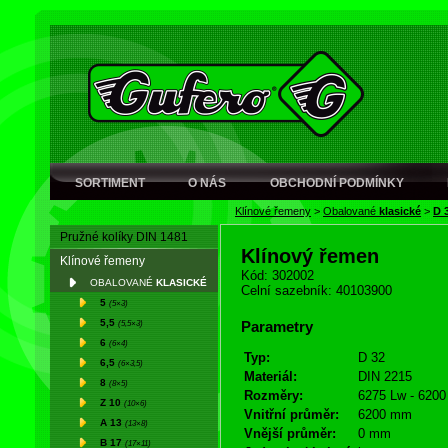
SORTIMENT
O NÁS
OBCHODNÍ PODMÍNKY
Klínové řemeny
>
Obalované
klasické
>
D 
Pružné kolíky DIN 1481
Klínový řemen
Klínové řemeny
Kód: 302002
OBALOVANÉ
KLASICKÉ
Celní sazebník: 40103900
5
(5×3)
5,5
(5,5×3)
Parametry
6
(6×4)
Typ:
D 32
6,5
(6×3,5)
Materiál:
DIN 2215
8
(8×5)
Rozměry:
6275 Lw - 6200 
Z 10
(10×6)
Vnitřní průměr:
6200 mm
A 13
(13×8)
Vnější průměr:
0 mm
B 17
(17×11)