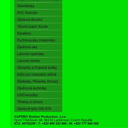
Silentbloky
PVC Rohože
Závitová těsnění
Těsnící papír, Korek
Karabiny
Rychlospojky (mailonky)
Závěsná oka
Lanové napínáky
Lanové svorky
Závlačky a Pojistné kolíky
Klíče pro rozvodné skříně
Záslepky, Přísavky, Dorazy
Závěsová technika
USIT-kroužky
Třmeny a očnice
Závitové tyče DIN 976
GUFERO Rubber Production, s.r.o.
Horní Třešňovec 68, 563 01 Lanškroun, Czech Republic
IČO: 64791190
|
T: +420 469 333 666
|
M: +420 777 666 555