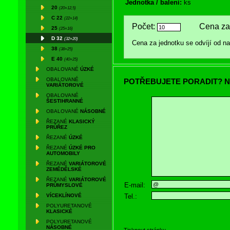
Jednotka / balení:
ks
20
(20×12,5)
C 22
(22×14)
Počet:
Cena za 
25
(25×16)
D 32
(32×20)
Cena za jednotku se odvíjí od 
38
(38×25)
E 40
(40×25)
OBALOVANÉ
ÚZKÉ
OBALOVANÉ
POTŘEBUJETE PORADIT? N
VARIÁTOROVÉ
OBALOVANÉ
ŠESTIHRANNÉ
OBALOVANÉ
NÁSOBNÉ
ŘEZANÉ
KLASICKÝ
PRŮŘEZ
ŘEZANÉ
ÚZKÉ
ŘEZANÉ
ÚZKÉ PRO
AUTOMOBILY
ŘEZANÉ
VARIÁTOROVÉ
ZEMĚDĚLSKÉ
ŘEZANÉ
VARIÁTOROVÉ
E-mail:
PRŮMYSLOVÉ
Tel.:
VÍCEKLÍNOVÉ
POLYURETANOVÉ
KLASICKÉ
POLYURETANOVÉ
NÁSOBNÉ
Tisknout stránku