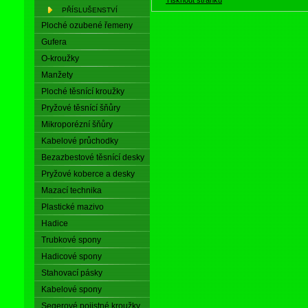
PŘÍSLUŠENSTVÍ
Ploché ozubené řemeny
Gufera
O-kroužky
Manžety
Ploché těsnící kroužky
Pryžové těsnící šňůry
Mikroporézní šňůry
Kabelové průchodky
Bezazbestové těsnící desky
Pryžové koberce a desky
Mazací technika
Plastické mazivo
Hadice
Trubkové spony
Hadicové spony
Stahovací pásky
Kabelové spony
Segerové pojistné kroužky