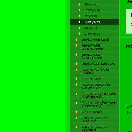
Je
20
(20×12,5)
C 22
(22×14)
25
(25×16)
D 32
(32×20)
38
(38×25)
E 40
(40×25)
OBALOVANÉ
ÚZKÉ
OBALOVANÉ
PO
VARIÁTOROVÉ
OBALOVANÉ
ŠESTIHRANNÉ
OBALOVANÉ
NÁSOBNÉ
ŘEZANÉ
KLASICKÝ
PRŮŘEZ
ŘEZANÉ
ÚZKÉ
ŘEZANÉ
ÚZKÉ PRO
AUTOMOBILY
ŘEZANÉ
VARIÁTOROVÉ
ZEMĚDĚLSKÉ
ŘEZANÉ
VARIÁTOROVÉ
E-m
PRŮMYSLOVÉ
Tel
VÍCEKLÍNOVÉ
POLYURETANOVÉ
KLASICKÉ
POLYURETANOVÉ
NÁSOBNÉ
Tis