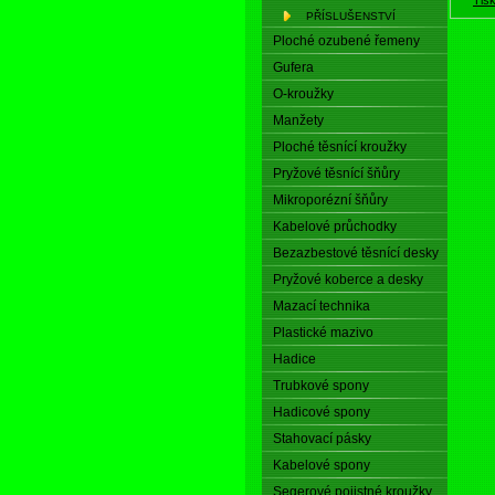
PŘÍSLUŠENSTVÍ
Ploché ozubené řemeny
Gufera
O-kroužky
Manžety
Ploché těsnící kroužky
Pryžové těsnící šňůry
Mikroporézní šňůry
Kabelové průchodky
Bezazbestové těsnící desky
Pryžové koberce a desky
Mazací technika
Plastické mazivo
Hadice
Trubkové spony
Hadicové spony
Stahovací pásky
Kabelové spony
Segerové pojistné kroužky