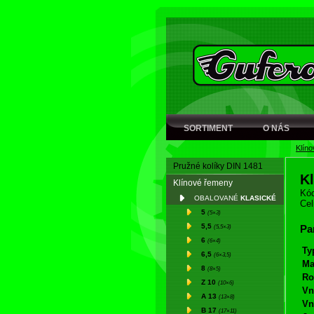
SORTIMENT
O NÁS
Klín
Pružné kolíky DIN 1481
K
Klínové řemeny
Kód
OBALOVANÉ
KLASICKÉ
Cel
5
(5×3)
5,5
(5,5×3)
Pa
6
(6×4)
Ty
6,5
(6×3,5)
Ma
8
(8×5)
Ro
Z 10
(10×6)
Vn
A 13
(13×8)
Vn
B 17
(17×11)