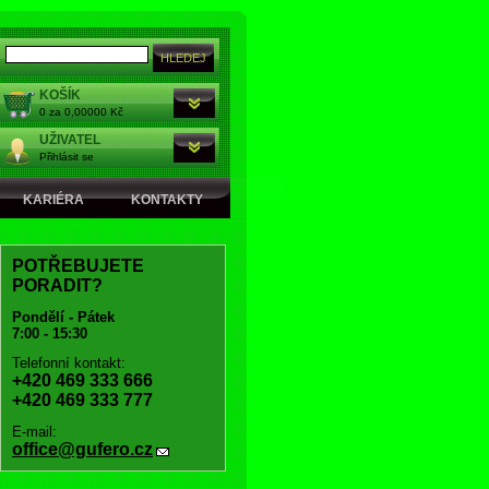
KOŠÍK
0 za 0,00000 Kč
UŽIVATEL
Přihlásit se
KARIÉRA
KONTAKTY
POTŘEBUJETE
PORADIT?
Pondělí - Pátek
7:00 - 15:30
Telefonní kontakt:
+420 469 333 666
+420 469 333 777
E-mail:
office@gufero.cz