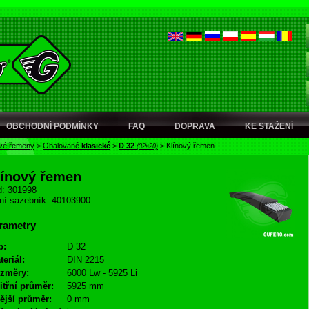
OBCHODNÍ PODMÍNKY
FAQ
DOPRAVA
KE STAŽENÍ
ové řemeny
>
Obalované
klasické
>
D 32
>
Klínový řemen
(32×20)
línový řemen
: 301998
ní sazebník: 40103900
rametry
p:
D 32
teriál:
DIN 2215
změry:
6000 Lw - 5925 Li
itřní průměr:
5925 mm
ější průměr:
0 mm