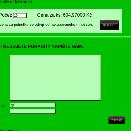
dnotka / balení:
ks
Počet:
Cena za ks:
604,97000 Kč
Cena za jednotku se odvíjí od nakupovaného množství.
TŘEBUJETE PORADIT? NAPIŠTE NÁM.
ail:
.:
knout stránku