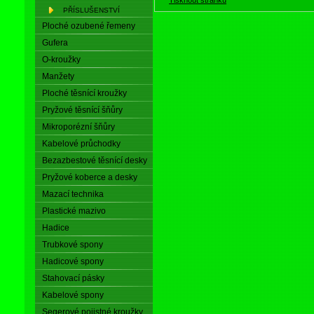
PŘÍSLUŠENSTVÍ
Ploché ozubené řemeny
Gufera
O-kroužky
Manžety
Ploché těsnící kroužky
Pryžové těsnící šňůry
Mikroporézní šňůry
Kabelové průchodky
Bezazbestové těsnící desky
Pryžové koberce a desky
Mazací technika
Plastické mazivo
Hadice
Trubkové spony
Hadicové spony
Stahovací pásky
Kabelové spony
Segerové pojistné kroužky