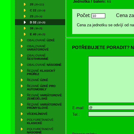
Jednotka / balení:
ks
20
(20×12,5)
C 22
(22×14)
Počet:
Cena za 
25
(25×16)
D 32
(32×20)
Cena za jednotku se odvíjí od 
38
(38×25)
E 40
(40×25)
OBALOVANÉ
ÚZKÉ
OBALOVANÉ
POTŘEBUJETE PORADIT? N
VARIÁTOROVÉ
OBALOVANÉ
ŠESTIHRANNÉ
OBALOVANÉ
NÁSOBNÉ
ŘEZANÉ
KLASICKÝ
PRŮŘEZ
ŘEZANÉ
ÚZKÉ
ŘEZANÉ
ÚZKÉ PRO
AUTOMOBILY
ŘEZANÉ
VARIÁTOROVÉ
ZEMĚDĚLSKÉ
ŘEZANÉ
VARIÁTOROVÉ
E-mail:
PRŮMYSLOVÉ
Tel.:
VÍCEKLÍNOVÉ
POLYURETANOVÉ
KLASICKÉ
POLYURETANOVÉ
NÁSOBNÉ
Tisknout stránku