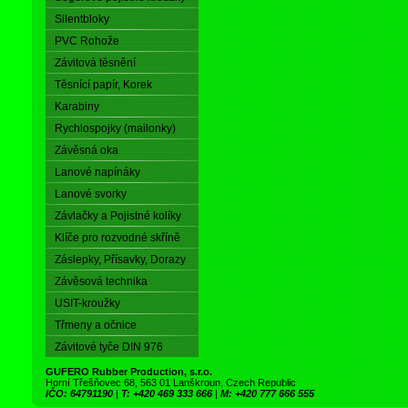
Silentbloky
PVC Rohože
Závitová těsnění
Těsnící papír, Korek
Karabiny
Rychlospojky (mailonky)
Závěsná oka
Lanové napínáky
Lanové svorky
Závlačky a Pojistné kolíky
Klíče pro rozvodné skříně
Záslepky, Přísavky, Dorazy
Závěsová technika
USIT-kroužky
Třmeny a očnice
Závitové tyče DIN 976
GUFERO Rubber Production, s.r.o.
Horní Třešňovec 68, 563 01 Lanškroun, Czech Republic
IČO: 64791190
|
T: +420 469 333 666
|
M: +420 777 666 555