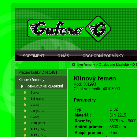
SORTIMENT
O NÁS
OBCHODNÍ PODMÍNKY
Klínové řemeny
>
Obalované
klasické
>
D 
Pružné kolíky DIN 1481
Klínový řemen
Klínové řemeny
Kód: 301993
OBALOVANÉ
KLASICKÉ
Celní sazebník: 40103900
5
(5×3)
5,5
(5,5×3)
Parametry
6
(6×4)
Typ:
D 32
6,5
(6×3,5)
Materiál:
DIN 2215
8
(8×5)
Rozměry:
5675 Lw - 5600 
Z 10
(10×6)
Vnitřní průměr:
5600 mm
A 13
(13×8)
Vnější průměr:
0 mm
B 17
(17×11)