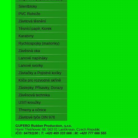
Silentbloky
PVC Rohože
Závitová těsnění
Těsnící papír, Korek
Karabiny
Rychlospojky (mailonky)
Závěsná oka
Lanové napínáky
Lanové svorky
Závlačky a Pojistné kolíky
Klíče pro rozvodné skříně
Záslepky, Přísavky, Dorazy
Závěsová technika
USIT-kroužky
Třmeny a očnice
Závitové tyče DIN 976
GUFERO Rubber Production, s.r.o.
Horní Třešňovec 68, 563 01 Lanškroun, Czech Republic
IČO: 64791190
|
T: +420 469 333 666
|
M: +420 777 666 555