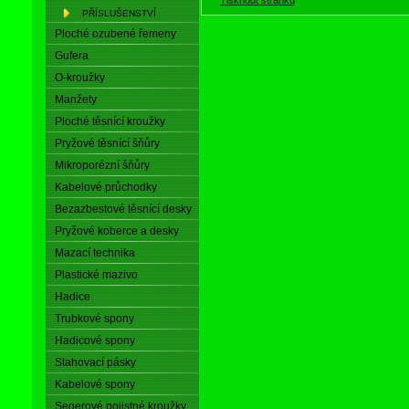
PŘÍSLUŠENSTVÍ
Ploché ozubené řemeny
Gufera
O-kroužky
Manžety
Ploché těsnící kroužky
Pryžové těsnící šňůry
Mikroporézní šňůry
Kabelové průchodky
Bezazbestové těsnící desky
Pryžové koberce a desky
Mazací technika
Plastické mazivo
Hadice
Trubkové spony
Hadicové spony
Stahovací pásky
Kabelové spony
Segerové pojistné kroužky