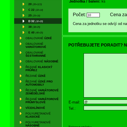
Jednotka / balení:
ks
20
(20×12,5)
C 22
(22×14)
Počet:
Cena za 
25
(25×16)
D 32
(32×20)
Cena za jednotku se odvíjí od 
38
(38×25)
E 40
(40×25)
OBALOVANÉ
ÚZKÉ
OBALOVANÉ
POTŘEBUJETE PORADIT? N
VARIÁTOROVÉ
OBALOVANÉ
ŠESTIHRANNÉ
OBALOVANÉ
NÁSOBNÉ
ŘEZANÉ
KLASICKÝ
PRŮŘEZ
ŘEZANÉ
ÚZKÉ
ŘEZANÉ
ÚZKÉ PRO
AUTOMOBILY
ŘEZANÉ
VARIÁTOROVÉ
ZEMĚDĚLSKÉ
ŘEZANÉ
VARIÁTOROVÉ
E-mail:
PRŮMYSLOVÉ
Tel.:
VÍCEKLÍNOVÉ
POLYURETANOVÉ
KLASICKÉ
POLYURETANOVÉ
NÁSOBNÉ
Tisknout stránku