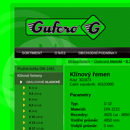
SORTIMENT
O NÁS
OBCHODNÍ PODMÍNKY
Klínové řemeny
>
Obalované
klasické
>
D 
Pružné kolíky DIN 1481
Klínový řemen
Klínové řemeny
Kód: 301973
OBALOVANÉ
KLASICKÉ
Celní sazebník: 40103900
5
(5×3)
5,5
(5,5×3)
Parametry
6
(6×4)
Typ:
D 32
6,5
(6×3,5)
Materiál:
DIN 2215
8
(8×5)
Rozměry:
4925 Lw - 4850 
Z 10
(10×6)
Vnitřní průměr:
4850 mm
A 13
(13×8)
Vnější průměr:
0 mm
B 17
(17×11)