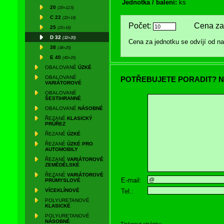
Jednotka / balení:
ks
20
(20×12,5)
C 22
(22×14)
Počet:
Cena za 
25
(25×16)
D 32
(32×20)
Cena za jednotku se odvíjí od 
38
(38×25)
E 40
(40×25)
OBALOVANÉ
ÚZKÉ
OBALOVANÉ
POTŘEBUJETE PORADIT? N
VARIÁTOROVÉ
OBALOVANÉ
ŠESTIHRANNÉ
OBALOVANÉ
NÁSOBNÉ
ŘEZANÉ
KLASICKÝ
PRŮŘEZ
ŘEZANÉ
ÚZKÉ
ŘEZANÉ
ÚZKÉ PRO
AUTOMOBILY
ŘEZANÉ
VARIÁTOROVÉ
ZEMĚDĚLSKÉ
ŘEZANÉ
VARIÁTOROVÉ
E-mail:
PRŮMYSLOVÉ
Tel.:
VÍCEKLÍNOVÉ
POLYURETANOVÉ
KLASICKÉ
POLYURETANOVÉ
NÁSOBNÉ
Tisknout stránku