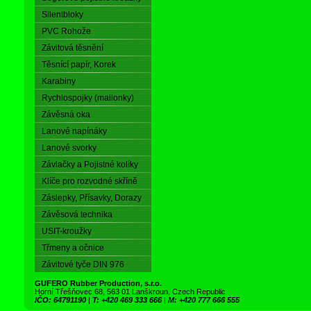
Silentbloky
PVC Rohože
Závitová těsnění
Těsnící papír, Korek
Karabiny
Rychlospojky (mailonky)
Závěsná oka
Lanové napínáky
Lanové svorky
Závlačky a Pojistné kolíky
Klíče pro rozvodné skříně
Záslepky, Přísavky, Dorazy
Závěsová technika
USIT-kroužky
Třmeny a očnice
Závitové tyče DIN 976
GUFERO Rubber Production, s.r.o.
Horní Třešňovec 68, 563 01 Lanškroun, Czech Republic
IČO: 64791190
|
T: +420 469 333 666
|
M: +420 777 666 555