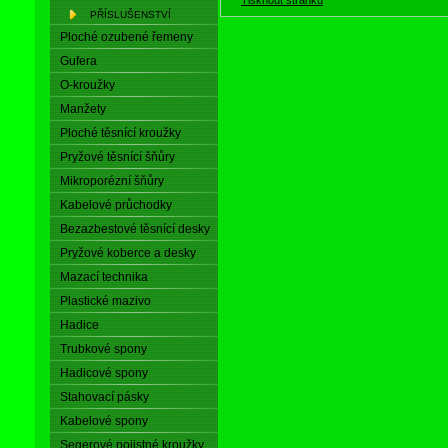
PŘÍSLUŠENSTVÍ
Ploché ozubené řemeny
Gufera
O-kroužky
Manžety
Ploché těsnící kroužky
Pryžové těsnící šňůry
Mikroporézní šňůry
Kabelové průchodky
Bezazbestové těsnící desky
Pryžové koberce a desky
Mazací technika
Plastické mazivo
Hadice
Trubkové spony
Hadicové spony
Stahovací pásky
Kabelové spony
Segerové pojistné kroužky