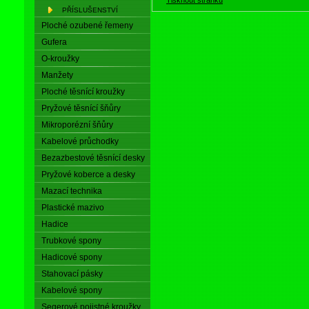
PŘÍSLUŠENSTVÍ
Ploché ozubené řemeny
Gufera
O-kroužky
Manžety
Ploché těsnící kroužky
Pryžové těsnící šňůry
Mikroporézní šňůry
Kabelové průchodky
Bezazbestové těsnící desky
Pryžové koberce a desky
Mazací technika
Plastické mazivo
Hadice
Trubkové spony
Hadicové spony
Stahovací pásky
Kabelové spony
Segerové pojistné kroužky