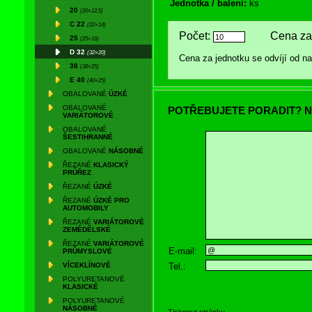
Jednotka / balení:
ks
20
(20×12,5)
C 22
(22×14)
Počet:
Cena za 
25
(25×16)
D 32
(32×20)
Cena za jednotku se odvíjí od 
38
(38×25)
E 40
(40×25)
OBALOVANÉ
ÚZKÉ
OBALOVANÉ
POTŘEBUJETE PORADIT? N
VARIÁTOROVÉ
OBALOVANÉ
ŠESTIHRANNÉ
OBALOVANÉ
NÁSOBNÉ
ŘEZANÉ
KLASICKÝ
PRŮŘEZ
ŘEZANÉ
ÚZKÉ
ŘEZANÉ
ÚZKÉ PRO
AUTOMOBILY
ŘEZANÉ
VARIÁTOROVÉ
ZEMĚDĚLSKÉ
ŘEZANÉ
VARIÁTOROVÉ
E-mail:
PRŮMYSLOVÉ
Tel.:
VÍCEKLÍNOVÉ
POLYURETANOVÉ
KLASICKÉ
POLYURETANOVÉ
NÁSOBNÉ
Tisknout stránku