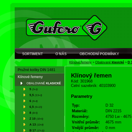
SORTIMENT
O NÁS
OBCHODNÍ PODMÍNKY
Klínové řemeny
>
Obalované
klasické
>
D 
Pružné kolíky DIN 1481
Klínový řemen
Klínové řemeny
Kód: 301968
OBALOVANÉ
KLASICKÉ
Celní sazebník: 40103900
5
(5×3)
5,5
(5,5×3)
Parametry
6
(6×4)
Typ:
D 32
6,5
(6×3,5)
Materiál:
DIN 2215
8
(8×5)
Rozměry:
4750 Lw - 4675 
Z 10
(10×6)
Vnitřní průměr:
4675 mm
A 13
(13×8)
Vnější průměr:
0 mm
B 17
(17×11)