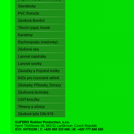
Silentbloky
PVC Rohože
Závitová těsnění
Těsnící papír, Korek
Karabiny
Rychlospojky (mailonky)
Závěsná oka
Lanové napínáky
Lanové svorky
Závlačky a Pojistné kolíky
Klíče pro rozvodné skříně
Záslepky, Přísavky, Dorazy
Závěsová technika
USIT-kroužky
Třmeny a očnice
Závitové tyče DIN 976
GUFERO Rubber Production, s.r.o.
Horní Třešňovec 68, 563 01 Lanškroun, Czech Republic
IČO: 64791190
|
T: +420 469 333 666
|
M: +420 777 666 555