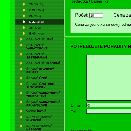
Jednotka / balení:
ks
20
(20×12,5)
C 22
(22×14)
Počet:
Cena za 
25
(25×16)
D 32
(32×20)
Cena za jednotku se odvíjí od 
38
(38×25)
E 40
(40×25)
OBALOVANÉ
ÚZKÉ
OBALOVANÉ
POTŘEBUJETE PORADIT? N
VARIÁTOROVÉ
OBALOVANÉ
ŠESTIHRANNÉ
OBALOVANÉ
NÁSOBNÉ
ŘEZANÉ
KLASICKÝ
PRŮŘEZ
ŘEZANÉ
ÚZKÉ
ŘEZANÉ
ÚZKÉ PRO
AUTOMOBILY
ŘEZANÉ
VARIÁTOROVÉ
ZEMĚDĚLSKÉ
ŘEZANÉ
VARIÁTOROVÉ
E-mail:
PRŮMYSLOVÉ
Tel.:
VÍCEKLÍNOVÉ
POLYURETANOVÉ
KLASICKÉ
POLYURETANOVÉ
NÁSOBNÉ
Tisknout stránku