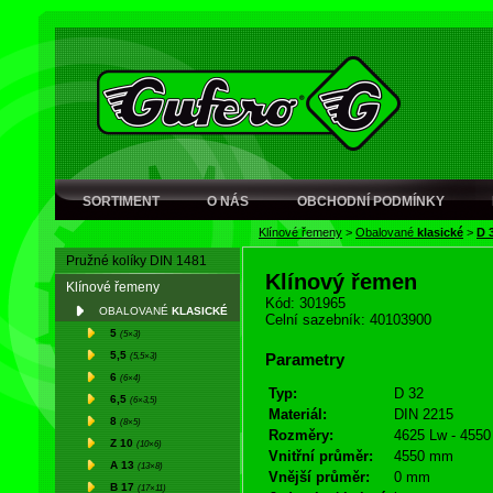
SORTIMENT
O NÁS
OBCHODNÍ PODMÍNKY
Klínové řemeny
>
Obalované
klasické
>
D 
Pružné kolíky DIN 1481
Klínový řemen
Klínové řemeny
Kód: 301965
OBALOVANÉ
KLASICKÉ
Celní sazebník: 40103900
5
(5×3)
5,5
(5,5×3)
Parametry
6
(6×4)
Typ:
D 32
6,5
(6×3,5)
Materiál:
DIN 2215
8
(8×5)
Rozměry:
4625 Lw - 4550 
Z 10
(10×6)
Vnitřní průměr:
4550 mm
A 13
(13×8)
Vnější průměr:
0 mm
B 17
(17×11)