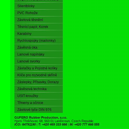
Silentbloky
PVC Rohože
Závitová těsnění
Těsnící papír, Korek
Karabiny
Rychlospojky (mailonky)
Závěsná oka
Lanové napínáky
Lanové svorky
Závlačky a Pojistné kolíky
Klíče pro rozvodné skříně
Záslepky, Přísavky, Dorazy
Závěsová technika
USIT-kroužky
Třmeny a očnice
Závitové tyče DIN 976
GUFERO Rubber Production, s.r.o.
Horní Třešňovec 68, 563 01 Lanškroun, Czech Republic
IČO: 64791190
|
T: +420 469 333 666
|
M: +420 777 666 555