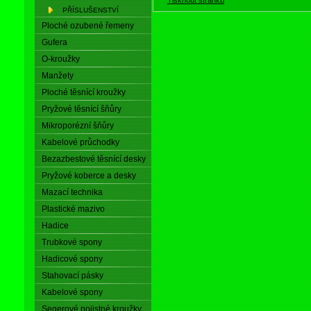
PŘÍSLUŠENSTVÍ
Ploché ozubené řemeny
Gufera
O-kroužky
Manžety
Ploché těsnící kroužky
Pryžové těsnící šňůry
Mikroporézní šňůry
Kabelové průchodky
Bezazbestové těsnící desky
Pryžové koberce a desky
Mazací technika
Plastické mazivo
Hadice
Trubkové spony
Hadicové spony
Stahovací pásky
Kabelové spony
Segerové pojistné kroužky