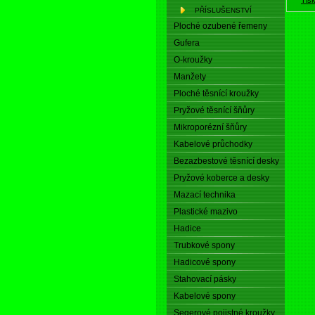
PŘÍSLUŠENSTVÍ
Ploché ozubené řemeny
Gufera
O-kroužky
Manžety
Ploché těsnící kroužky
Pryžové těsnící šňůry
Mikroporézní šňůry
Kabelové průchodky
Bezazbestové těsnící desky
Pryžové koberce a desky
Mazací technika
Plastické mazivo
Hadice
Trubkové spony
Hadicové spony
Stahovací pásky
Kabelové spony
Segerové pojistné kroužky