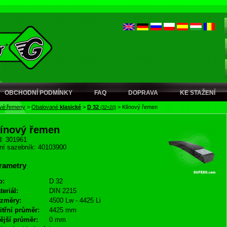
OBCHODNÍ PODMÍNKY
FAQ
DOPRAVA
KE STAŽENÍ
ové řemeny
>
Obalované
klasické
>
D 32
>
Klínový řemen
(32×20)
línový řemen
: 301961
ní sazebník: 40103900
rametry
p:
D 32
teriál:
DIN 2215
změry:
4500 Lw - 4425 Li
itřní průměr:
4425 mm
ější průměr:
0 mm