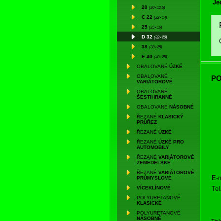
Je
20
(20×12,5)
C 22
(22×14)
25
(25×16)
D 32
(32×20)
38
(38×25)
E 40
(40×25)
OBALOVANÉ
ÚZKÉ
OBALOVANÉ
PO
VARIÁTOROVÉ
OBALOVANÉ
ŠESTIHRANNÉ
OBALOVANÉ
NÁSOBNÉ
ŘEZANÉ
KLASICKÝ
PRŮŘEZ
ŘEZANÉ
ÚZKÉ
ŘEZANÉ
ÚZKÉ PRO
AUTOMOBILY
ŘEZANÉ
VARIÁTOROVÉ
ZEMĚDĚLSKÉ
ŘEZANÉ
VARIÁTOROVÉ
E-m
PRŮMYSLOVÉ
Tel
VÍCEKLÍNOVÉ
POLYURETANOVÉ
KLASICKÉ
POLYURETANOVÉ
NÁSOBNÉ
Tis