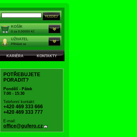
KOŠÍK
0 za 0,00000 Kč
UŽIVATEL
Přihlásit se
KARIÉRA
KONTAKTY
POTŘEBUJETE
PORADIT?
Pondělí - Pátek
7:00 - 15:30
Telefonní kontakt:
+420 469 333 666
+420 469 333 777
E-mail:
office@gufero.cz