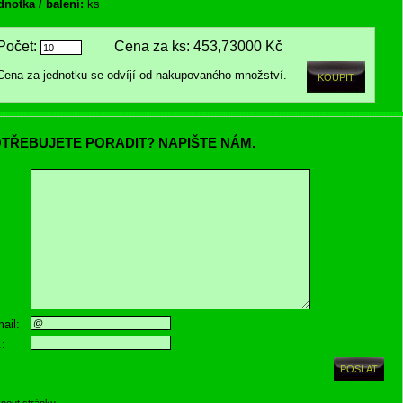
dnotka / balení:
ks
Počet:
Cena za ks:
453,73000 Kč
Cena za jednotku se odvíjí od nakupovaného množství.
TŘEBUJETE PORADIT? NAPIŠTE NÁM.
ail:
.:
knout stránku