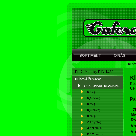
SORTIMENT
O NÁS
Klín
Pružné kolíky DIN 1481
K
Klínové řemeny
Kód
OBALOVANÉ
KLASICKÉ
Cel
5
(5×3)
5,5
(5,5×3)
Pa
6
(6×4)
Ty
6,5
(6×3,5)
Ma
8
(8×5)
Ro
Z 10
(10×6)
Vn
A 13
(13×8)
Vn
B 17
(17×11)