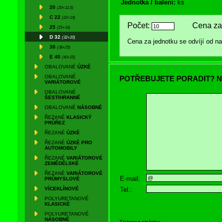
Jednotka / balení:
ks
20
(20×12,5)
C 22
(22×14)
Počet:
Cena za 
25
(25×16)
D 32
(32×20)
Cena za jednotku se odvíjí od 
38
(38×25)
E 40
(40×25)
OBALOVANÉ
ÚZKÉ
OBALOVANÉ
POTŘEBUJETE PORADIT? N
VARIÁTOROVÉ
OBALOVANÉ
ŠESTIHRANNÉ
OBALOVANÉ
NÁSOBNÉ
ŘEZANÉ
KLASICKÝ
PRŮŘEZ
ŘEZANÉ
ÚZKÉ
ŘEZANÉ
ÚZKÉ PRO
AUTOMOBILY
ŘEZANÉ
VARIÁTOROVÉ
ZEMĚDĚLSKÉ
ŘEZANÉ
VARIÁTOROVÉ
E-mail:
PRŮMYSLOVÉ
Tel.:
VÍCEKLÍNOVÉ
POLYURETANOVÉ
KLASICKÉ
POLYURETANOVÉ
NÁSOBNÉ
Tisknout stránku