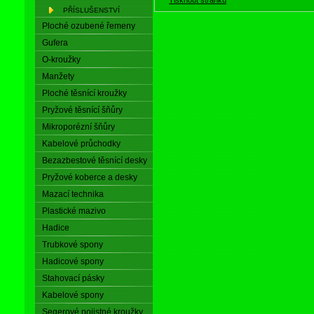
PŘÍSLUŠENSTVÍ
Ploché ozubené řemeny
Gufera
O-kroužky
Manžety
Ploché těsnící kroužky
Pryžové těsnící šňůry
Mikroporézní šňůry
Kabelové průchodky
Bezazbestové těsnící desky
Pryžové koberce a desky
Mazací technika
Plastické mazivo
Hadice
Trubkové spony
Hadicové spony
Stahovací pásky
Kabelové spony
Segerové pojistné kroužky