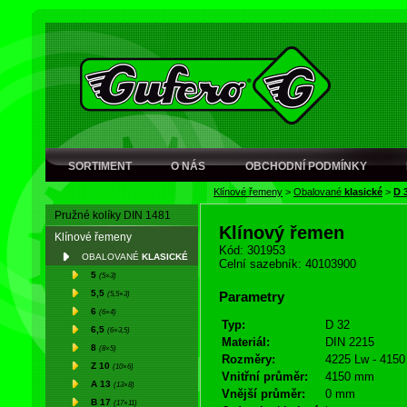
SORTIMENT
O NÁS
OBCHODNÍ PODMÍNKY
Klínové řemeny
>
Obalované
klasické
>
D 
Pružné kolíky DIN 1481
Klínový řemen
Klínové řemeny
Kód: 301953
OBALOVANÉ
KLASICKÉ
Celní sazebník: 40103900
5
(5×3)
5,5
(5,5×3)
Parametry
6
(6×4)
Typ:
D 32
6,5
(6×3,5)
Materiál:
DIN 2215
8
(8×5)
Rozměry:
4225 Lw - 4150 
Z 10
(10×6)
Vnitřní průměr:
4150 mm
A 13
(13×8)
Vnější průměr:
0 mm
B 17
(17×11)