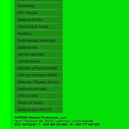
Silentbloky
PVC Rohože
Závitová těsnění
Těsnící papír, Korek
Karabiny
Rychlospojky (mailonky)
Závěsná oka
Lanové napínáky
Lanové svorky
Závlačky a Pojistné kolíky
Klíče pro rozvodné skříně
Záslepky, Přísavky, Dorazy
Závěsová technika
USIT-kroužky
Třmeny a očnice
Závitové tyče DIN 976
GUFERO Rubber Production, s.r.o.
Horní Třešňovec 68, 563 01 Lanškroun, Czech Republic
IČO: 64791190
|
T: +420 469 333 666
|
M: +420 777 666 555