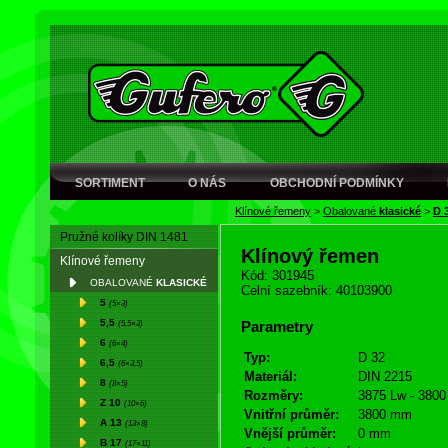
SORTIMENT
O NÁS
OBCHODNÍ PODMÍNKY
Klínové řemeny
>
Obalované
klasické
>
D 
Pružné kolíky DIN 1481
Klínový řemen
Klínové řemeny
Kód: 301945
OBALOVANÉ
KLASICKÉ
Celní sazebník: 40103900
5
(5×3)
5,5
(5,5×3)
Parametry
6
(6×4)
Typ:
D 32
6,5
(6×3,5)
Materiál:
DIN 2215
8
(8×5)
Rozměry:
3875 Lw - 3800 
Z 10
(10×6)
Vnitřní průměr:
3800 mm
A 13
(13×8)
Vnější průměr:
0 mm
B 17
(17×11)