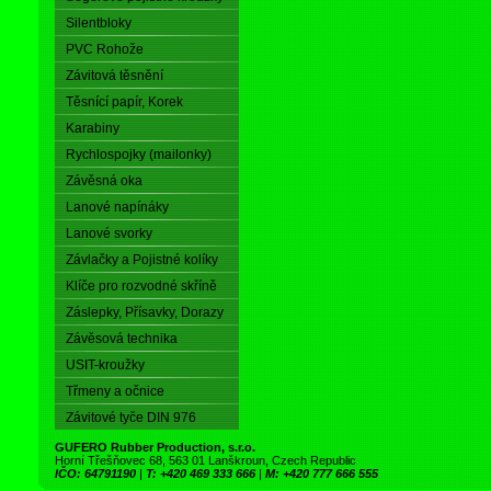
Silentbloky
PVC Rohože
Závitová těsnění
Těsnící papír, Korek
Karabiny
Rychlospojky (mailonky)
Závěsná oka
Lanové napínáky
Lanové svorky
Závlačky a Pojistné kolíky
Klíče pro rozvodné skříně
Záslepky, Přísavky, Dorazy
Závěsová technika
USIT-kroužky
Třmeny a očnice
Závitové tyče DIN 976
GUFERO Rubber Production, s.r.o.
Horní Třešňovec 68, 563 01 Lanškroun, Czech Republic
IČO: 64791190
|
T: +420 469 333 666
|
M: +420 777 666 555