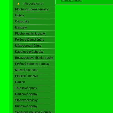
PŘÍSLUŠENSTVÍ
Ploché ozubené řemeny
Gufera
O-kroužky
Manžety
Ploché těsnící kroužky
Pryžové těsnící šňůry
Mikroporézní šňůry
Kabelové průchodky
Bezazbestové těsnící desky
Pryžové koberce a desky
Mazací technika
Plastické mazivo
Hadice
Trubkové spony
Hadicové spony
Stahovací pásky
Kabelové spony
Segerové pojistné kroužky