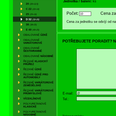
Jednotka / balení:
ks
20
(20×12,5)
C 22
(22×14)
Počet:
Cena za 
25
(25×16)
D 32
(32×20)
Cena za jednotku se odvíjí od 
38
(38×25)
E 40
(40×25)
OBALOVANÉ
ÚZKÉ
OBALOVANÉ
POTŘEBUJETE PORADIT? N
VARIÁTOROVÉ
OBALOVANÉ
ŠESTIHRANNÉ
OBALOVANÉ
NÁSOBNÉ
ŘEZANÉ
KLASICKÝ
PRŮŘEZ
ŘEZANÉ
ÚZKÉ
ŘEZANÉ
ÚZKÉ PRO
AUTOMOBILY
ŘEZANÉ
VARIÁTOROVÉ
ZEMĚDĚLSKÉ
ŘEZANÉ
VARIÁTOROVÉ
E-mail:
PRŮMYSLOVÉ
Tel.:
VÍCEKLÍNOVÉ
POLYURETANOVÉ
KLASICKÉ
POLYURETANOVÉ
NÁSOBNÉ
Tisknout stránku