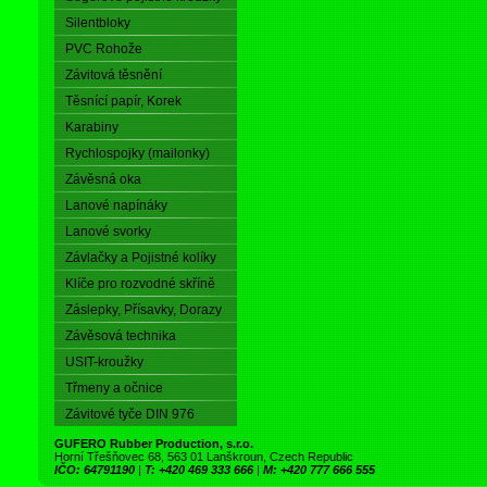
Silentbloky
PVC Rohože
Závitová těsnění
Těsnící papír, Korek
Karabiny
Rychlospojky (mailonky)
Závěsná oka
Lanové napínáky
Lanové svorky
Závlačky a Pojistné kolíky
Klíče pro rozvodné skříně
Záslepky, Přísavky, Dorazy
Závěsová technika
USIT-kroužky
Třmeny a očnice
Závitové tyče DIN 976
GUFERO Rubber Production, s.r.o.
Horní Třešňovec 68, 563 01 Lanškroun, Czech Republic
IČO: 64791190
|
T: +420 469 333 666
|
M: +420 777 666 555