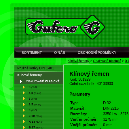
SORTIMENT
O NÁS
OBCHODNÍ PODMÍNKY
Klínové řemeny
>
Obalované
klasické
>
D 
Pružné kolíky DIN 1481
Klínový řemen
Klínové řemeny
Kód: 301929
OBALOVANÉ
KLASICKÉ
Celní sazebník: 40103900
5
(5×3)
5,5
(5,5×3)
Parametry
6
(6×4)
Typ:
D 32
6,5
(6×3,5)
Materiál:
DIN 2215
8
(8×5)
Rozměry:
3350 Lw - 3275 
Z 10
(10×6)
Vnitřní průměr:
3275 mm
A 13
(13×8)
Vnější průměr:
0 mm
B 17
(17×11)