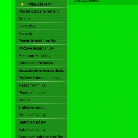
PŘÍSLUŠENSTVÍ
Ploché ozubené řemeny
Gufera
O-kroužky
Manžety
Ploché těsnící kroužky
Pryžové těsnící šňůry
Mikroporézní šňůry
Kabelové průchodky
Bezazbestové těsnící desky
Pryžové koberce a desky
Mazací technika
Plastické mazivo
Hadice
Trubkové spony
Hadicové spony
Stahovací pásky
Kabelové spony
Segerové pojistné kroužky