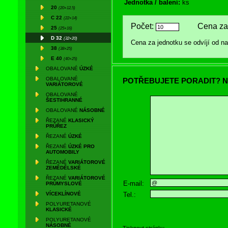
Jednotka / balení:
ks
20
(20×12,5)
C 22
(22×14)
Počet:
Cena za 
25
(25×16)
D 32
(32×20)
Cena za jednotku se odvíjí od 
38
(38×25)
E 40
(40×25)
OBALOVANÉ
ÚZKÉ
OBALOVANÉ
POTŘEBUJETE PORADIT? N
VARIÁTOROVÉ
OBALOVANÉ
ŠESTIHRANNÉ
OBALOVANÉ
NÁSOBNÉ
ŘEZANÉ
KLASICKÝ
PRŮŘEZ
ŘEZANÉ
ÚZKÉ
ŘEZANÉ
ÚZKÉ PRO
AUTOMOBILY
ŘEZANÉ
VARIÁTOROVÉ
ZEMĚDĚLSKÉ
ŘEZANÉ
VARIÁTOROVÉ
E-mail:
PRŮMYSLOVÉ
Tel.:
VÍCEKLÍNOVÉ
POLYURETANOVÉ
KLASICKÉ
POLYURETANOVÉ
NÁSOBNÉ
Tisknout stránku