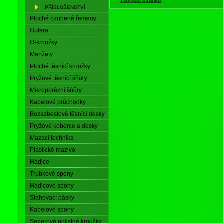
PŘÍSLUŠENSTVÍ
Ploché ozubené řemeny
Gufera
O-kroužky
Manžety
Ploché těsnící kroužky
Pryžové těsnící šňůry
Mikroporézní šňůry
Kabelové průchodky
Bezazbestové těsnící desky
Pryžové koberce a desky
Mazací technika
Plastické mazivo
Hadice
Trubkové spony
Hadicové spony
Stahovací pásky
Kabelové spony
Segerové pojistné kroužky