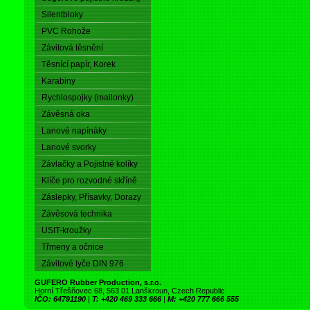
Silentbloky
PVC Rohože
Závitová těsnění
Těsnící papír, Korek
Karabiny
Rychlospojky (mailonky)
Závěsná oka
Lanové napínáky
Lanové svorky
Závlačky a Pojistné kolíky
Klíče pro rozvodné skříně
Záslepky, Přísavky, Dorazy
Závěsová technika
USIT-kroužky
Třmeny a očnice
Závitové tyče DIN 976
GUFERO Rubber Production, s.r.o.
Horní Třešňovec 68, 563 01 Lanškroun, Czech Republic
IČO: 64791190
|
T: +420 469 333 666
|
M: +420 777 666 555