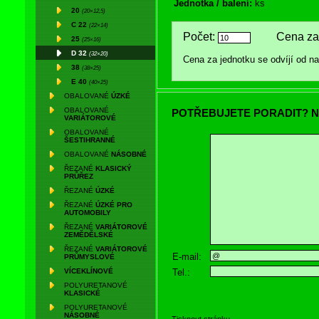
Jednotka / balení:
ks
20
(20×12,5)
C 22
(22×14)
Počet:
Cena za 
25
(25×16)
D 32
(32×20)
Cena za jednotku se odvíjí od 
38
(38×25)
E 40
(40×25)
OBALOVANÉ
ÚZKÉ
OBALOVANÉ
POTŘEBUJETE PORADIT? N
VARIÁTOROVÉ
OBALOVANÉ
ŠESTIHRANNÉ
OBALOVANÉ
NÁSOBNÉ
ŘEZANÉ
KLASICKÝ
PRŮŘEZ
ŘEZANÉ
ÚZKÉ
ŘEZANÉ
ÚZKÉ PRO
AUTOMOBILY
ŘEZANÉ
VARIÁTOROVÉ
ZEMĚDĚLSKÉ
ŘEZANÉ
VARIÁTOROVÉ
E-mail:
PRŮMYSLOVÉ
Tel.:
VÍCEKLÍNOVÉ
POLYURETANOVÉ
KLASICKÉ
POLYURETANOVÉ
NÁSOBNÉ
Tisknout stránku