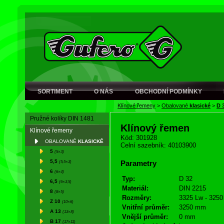
SORTIMENT
O NÁS
OBCHODNÍ PODMÍNKY
Klínové řemeny
>
Obalované
klasické
>
D 
Pružné kolíky DIN 1481
Klínový řemen
Klínové řemeny
Kód: 301928
OBALOVANÉ
KLASICKÉ
Celní sazebník: 40103900
5
(5×3)
5,5
(5,5×3)
Parametry
6
(6×4)
Typ:
D 32
6,5
(6×3,5)
Materiál:
DIN 2215
8
(8×5)
Rozměry:
3325 Lw - 3250 
Z 10
(10×6)
Vnitřní průměr:
3250 mm
A 13
(13×8)
Vnější průměr:
0 mm
B 17
(17×11)