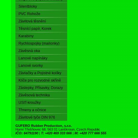
Silentbloky
PVC Rohože
Závitová těsnění
Těsnící papír, Korek
Karabiny
Rychlospojky (mailonky)
Závěsná oka
Lanové napínáky
Lanové svorky
Závlačky a Pojistné kolíky
Klíče pro rozvodné skříně
Záslepky, Přísavky, Dorazy
Závěsová technika
USIT-kroužky
Třmeny a očnice
Závitové tyče DIN 976
GUFERO Rubber Production, s.r.o.
Horní Třešňovec 68, 563 01 Lanškroun, Czech Republic
IČO: 64791190
|
T: +420 469 333 666
|
M: +420 777 666 555