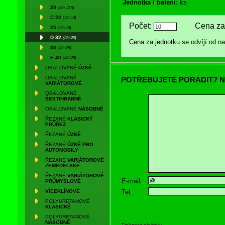
Jednotka / balení:
ks
20
(20×12,5)
C 22
(22×14)
Počet:
Cena za 
25
(25×16)
D 32
(32×20)
Cena za jednotku se odvíjí od 
38
(38×25)
E 40
(40×25)
OBALOVANÉ
ÚZKÉ
OBALOVANÉ
POTŘEBUJETE PORADIT? N
VARIÁTOROVÉ
OBALOVANÉ
ŠESTIHRANNÉ
OBALOVANÉ
NÁSOBNÉ
ŘEZANÉ
KLASICKÝ
PRŮŘEZ
ŘEZANÉ
ÚZKÉ
ŘEZANÉ
ÚZKÉ PRO
AUTOMOBILY
ŘEZANÉ
VARIÁTOROVÉ
ZEMĚDĚLSKÉ
ŘEZANÉ
VARIÁTOROVÉ
E-mail:
PRŮMYSLOVÉ
Tel.:
VÍCEKLÍNOVÉ
POLYURETANOVÉ
KLASICKÉ
POLYURETANOVÉ
NÁSOBNÉ
Tisknout stránku