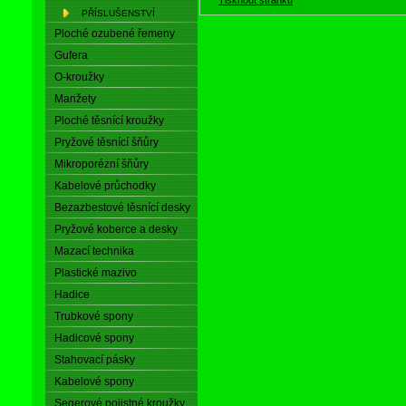
PŘÍSLUŠENSTVÍ
Ploché ozubené řemeny
Gufera
O-kroužky
Manžety
Ploché těsnící kroužky
Pryžové těsnící šňůry
Mikroporézní šňůry
Kabelové průchodky
Bezazbestové těsnící desky
Pryžové koberce a desky
Mazací technika
Plastické mazivo
Hadice
Trubkové spony
Hadicové spony
Stahovací pásky
Kabelové spony
Segerové pojistné kroužky