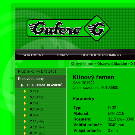
SORTIMENT
O NÁS
OBCHODNÍ PODMÍNKY
Klínové řemeny
>
Obalované
klasické
>
D 
Pružné kolíky DIN 1481
Klínový řemen
Klínové řemeny
Kód: 301922
OBALOVANÉ
KLASICKÉ
Celní sazebník: 40103900
5
(5×3)
5,5
(5,5×3)
Parametry
6
(6×4)
Typ:
D 32
6,5
(6×3,5)
Materiál:
DIN 2215
8
(8×5)
Rozměry:
3115 Lw - 3040 
Z 10
(10×6)
Vnitřní průměr:
3040 mm
A 13
(13×8)
Vnější průměr:
0 mm
B 17
(17×11)