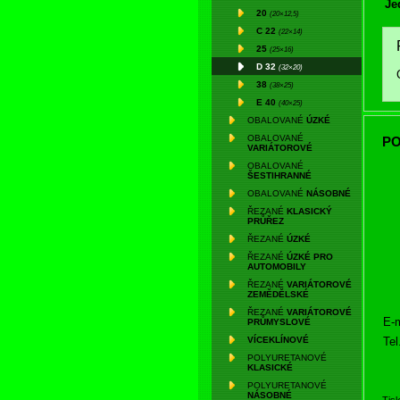
Je
20
(20×12,5)
C 22
(22×14)
25
(25×16)
D 32
(32×20)
38
(38×25)
E 40
(40×25)
OBALOVANÉ
ÚZKÉ
OBALOVANÉ
PO
VARIÁTOROVÉ
OBALOVANÉ
ŠESTIHRANNÉ
OBALOVANÉ
NÁSOBNÉ
ŘEZANÉ
KLASICKÝ
PRŮŘEZ
ŘEZANÉ
ÚZKÉ
ŘEZANÉ
ÚZKÉ PRO
AUTOMOBILY
ŘEZANÉ
VARIÁTOROVÉ
ZEMĚDĚLSKÉ
ŘEZANÉ
VARIÁTOROVÉ
E-m
PRŮMYSLOVÉ
Tel
VÍCEKLÍNOVÉ
POLYURETANOVÉ
KLASICKÉ
POLYURETANOVÉ
NÁSOBNÉ
Tis