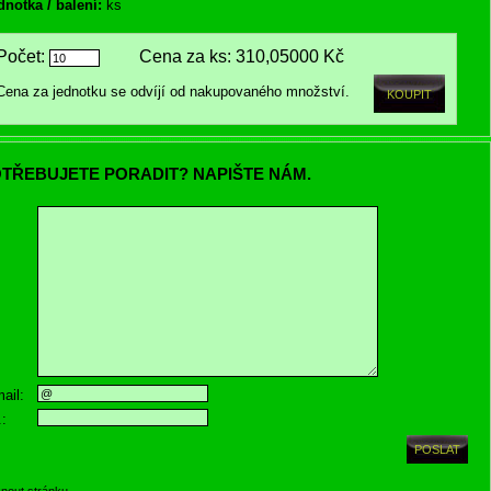
dnotka / balení:
ks
Počet:
Cena za ks:
310,05000 Kč
Cena za jednotku se odvíjí od nakupovaného množství.
TŘEBUJETE PORADIT? NAPIŠTE NÁM.
ail:
.:
knout stránku