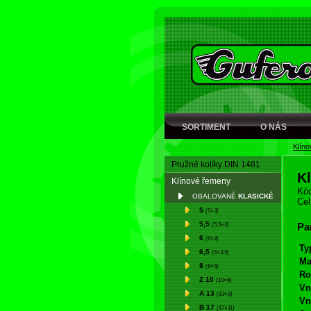
SORTIMENT
O NÁS
Klín
Pružné kolíky DIN 1481
K
Klínové řemeny
Kód
OBALOVANÉ
KLASICKÉ
Cel
5
(5×3)
5,5
(5,5×3)
Pa
6
(6×4)
Ty
6,5
(6×3,5)
Ma
8
(8×5)
Ro
Z 10
(10×6)
Vn
A 13
(13×8)
Vn
B 17
(17×11)