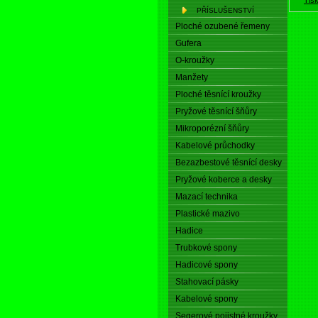
PŘÍSLUŠENSTVÍ
Ploché ozubené řemeny
Gufera
O-kroužky
Manžety
Ploché těsnící kroužky
Pryžové těsnící šňůry
Mikroporézní šňůry
Kabelové průchodky
Bezazbestové těsnící desky
Pryžové koberce a desky
Mazací technika
Plastické mazivo
Hadice
Trubkové spony
Hadicové spony
Stahovací pásky
Kabelové spony
Segerové pojistné kroužky