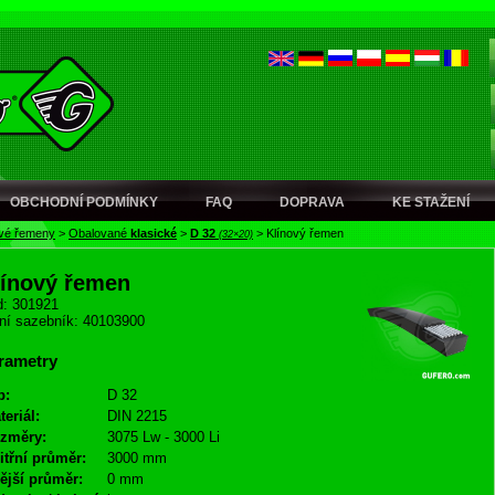
OBCHODNÍ PODMÍNKY
FAQ
DOPRAVA
KE STAŽENÍ
ové řemeny
>
Obalované
klasické
>
D 32
>
Klínový řemen
(32×20)
línový řemen
: 301921
ní sazebník: 40103900
rametry
p:
D 32
teriál:
DIN 2215
změry:
3075 Lw - 3000 Li
itřní průměr:
3000 mm
ější průměr:
0 mm