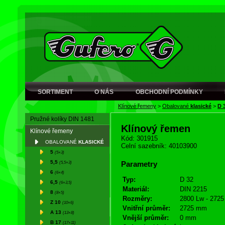
SORTIMENT
O NÁS
OBCHODNÍ PODMÍNKY
Klínové řemeny
>
Obalované
klasické
>
D 
Pružné kolíky DIN 1481
Klínový řemen
Klínové řemeny
Kód: 301915
OBALOVANÉ
KLASICKÉ
Celní sazebník: 40103900
5
(5×3)
5,5
(5,5×3)
Parametry
6
(6×4)
Typ:
D 32
6,5
(6×3,5)
Materiál:
DIN 2215
8
(8×5)
Rozměry:
2800 Lw - 2725 
Z 10
(10×6)
Vnitřní průměr:
2725 mm
A 13
(13×8)
Vnější průměr:
0 mm
B 17
(17×11)