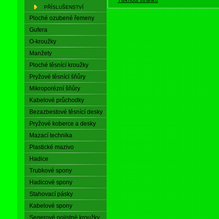
PŘÍSLUŠENSTVÍ
Ploché ozubené řemeny
Gufera
O-kroužky
Manžety
Ploché těsnící kroužky
Pryžové těsnící šňůry
Mikroporézní šňůry
Kabelové průchodky
Bezazbestové těsnící desky
Pryžové koberce a desky
Mazací technika
Plastické mazivo
Hadice
Trubkové spony
Hadicové spony
Stahovací pásky
Kabelové spony
Segerové pojistné kroužky