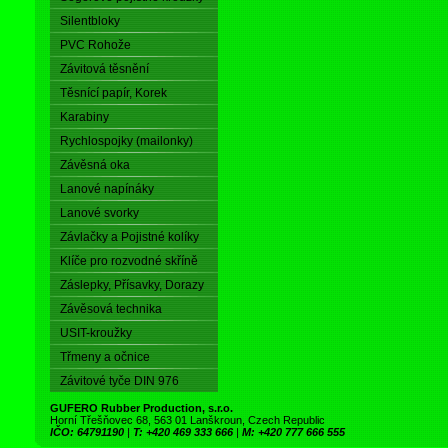
Silentbloky
PVC Rohože
Závitová těsnění
Těsnící papír, Korek
Karabiny
Rychlospojky (mailonky)
Závěsná oka
Lanové napínáky
Lanové svorky
Závlačky a Pojistné kolíky
Klíče pro rozvodné skříně
Záslepky, Přísavky, Dorazy
Závěsová technika
USIT-kroužky
Třmeny a očnice
Závitové tyče DIN 976
GUFERO Rubber Production, s.r.o.
Horní Třešňovec 68, 563 01 Lanškroun, Czech Republic
IČO: 64791190
|
T: +420 469 333 666
|
M: +420 777 666 555