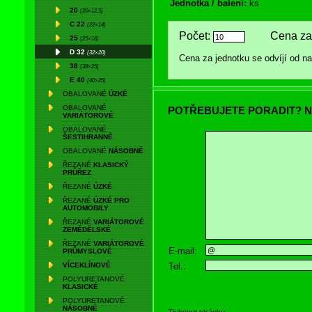
Jednotka / balení:
ks
20
(20×12,5)
C 22
(22×14)
Počet:
Cena za 
25
(25×16)
D 32
(32×20)
Cena za jednotku se odvíjí od 
38
(38×25)
E 40
(40×25)
OBALOVANÉ
ÚZKÉ
OBALOVANÉ
POTŘEBUJETE PORADIT? N
VARIÁTOROVÉ
OBALOVANÉ
ŠESTIHRANNÉ
OBALOVANÉ
NÁSOBNÉ
ŘEZANÉ
KLASICKÝ
PRŮŘEZ
ŘEZANÉ
ÚZKÉ
ŘEZANÉ
ÚZKÉ PRO
AUTOMOBILY
ŘEZANÉ
VARIÁTOROVÉ
ZEMĚDĚLSKÉ
ŘEZANÉ
VARIÁTOROVÉ
E-mail:
PRŮMYSLOVÉ
Tel.:
VÍCEKLÍNOVÉ
POLYURETANOVÉ
KLASICKÉ
POLYURETANOVÉ
NÁSOBNÉ
Tisknout stránku