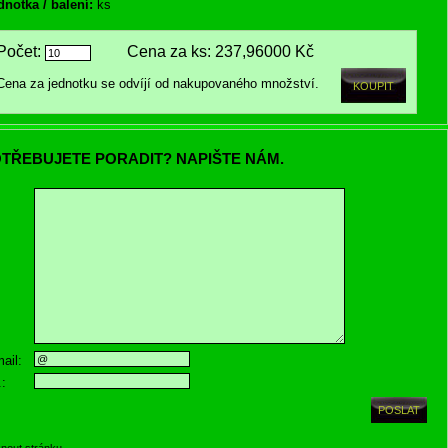
dnotka / balení:
ks
Počet:
Cena za ks:
237,96000 Kč
Cena za jednotku se odvíjí od nakupovaného množství.
TŘEBUJETE PORADIT? NAPIŠTE NÁM.
ail:
.:
knout stránku