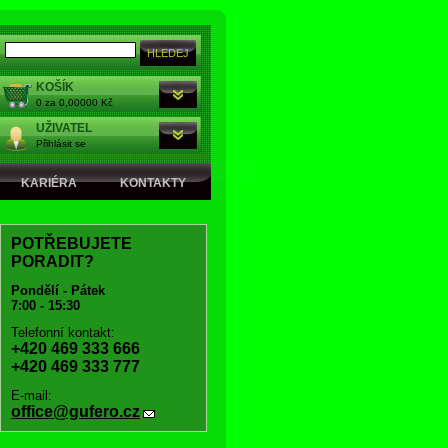
KOŠÍK
0 za 0,00000 Kč
UŽIVATEL
Přihlásit se
KARIÉRA
KONTAKTY
POTŘEBUJETE
PORADIT?
Pondělí - Pátek
7:00 - 15:30
Telefonní kontakt:
+420 469 333 666
+420 469 333 777
E-mail:
office@gufero.cz