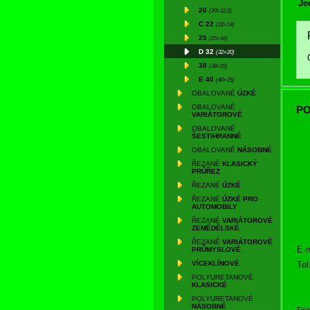
Je
20
(20×12,5)
C 22
(22×14)
25
(25×16)
D 32
(32×20)
38
(38×25)
E 40
(40×25)
OBALOVANÉ
ÚZKÉ
OBALOVANÉ
PO
VARIÁTOROVÉ
OBALOVANÉ
ŠESTIHRANNÉ
OBALOVANÉ
NÁSOBNÉ
ŘEZANÉ
KLASICKÝ
PRŮŘEZ
ŘEZANÉ
ÚZKÉ
ŘEZANÉ
ÚZKÉ PRO
AUTOMOBILY
ŘEZANÉ
VARIÁTOROVÉ
ZEMĚDĚLSKÉ
ŘEZANÉ
VARIÁTOROVÉ
E-m
PRŮMYSLOVÉ
Tel
VÍCEKLÍNOVÉ
POLYURETANOVÉ
KLASICKÉ
POLYURETANOVÉ
NÁSOBNÉ
Tis