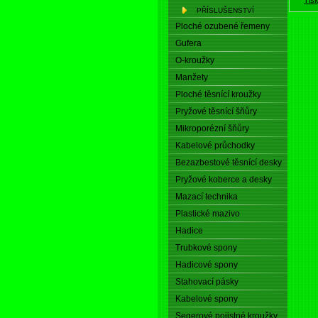
PŘÍSLUŠENSTVÍ
Ploché ozubené řemeny
Gufera
O-kroužky
Manžety
Ploché těsnící kroužky
Pryžové těsnící šňůry
Mikroporézní šňůry
Kabelové průchodky
Bezazbestové těsnící desky
Pryžové koberce a desky
Mazací technika
Plastické mazivo
Hadice
Trubkové spony
Hadicové spony
Stahovací pásky
Kabelové spony
Segerové pojistné kroužky