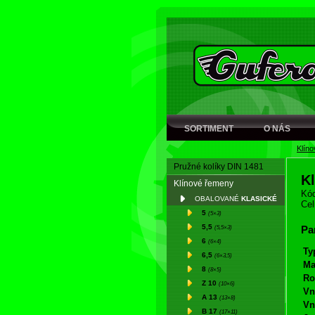
SORTIMENT
O NÁS
Klín
Pružné kolíky DIN 1481
K
Klínové řemeny
Kód
OBALOVANÉ
KLASICKÉ
Cel
5
(5×3)
5,5
(5,5×3)
Pa
6
(6×4)
Ty
6,5
(6×3,5)
Ma
8
(8×5)
Ro
Z 10
(10×6)
Vn
A 13
(13×8)
Vn
B 17
(17×11)