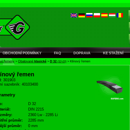
OBCHODNÍ PODMÍNKY
FAQ
DOPRAVA
KE STAŽENÍ
ové řemeny
>
Obalované
klasické
>
D 32
>
Klínový řemen
(32×20)
línový řemen
: 301903
ní sazebník: 40103400
rametry
p:
D 32
teriál:
DIN 2215
změry:
2360 Lw - 2285 Li
itřní průměr:
2285 mm
ější průměr:
0 mm