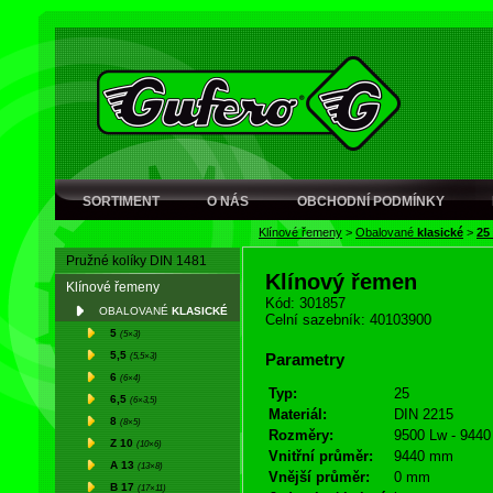
SORTIMENT
O NÁS
OBCHODNÍ PODMÍNKY
Klínové řemeny
>
Obalované
klasické
>
25
Pružné kolíky DIN 1481
Klínový řemen
Klínové řemeny
Kód: 301857
OBALOVANÉ
KLASICKÉ
Celní sazebník: 40103900
5
(5×3)
5,5
(5,5×3)
Parametry
6
(6×4)
Typ:
25
6,5
(6×3,5)
Materiál:
DIN 2215
8
(8×5)
Rozměry:
9500 Lw - 9440 
Z 10
(10×6)
Vnitřní průměr:
9440 mm
A 13
(13×8)
Vnější průměr:
0 mm
B 17
(17×11)