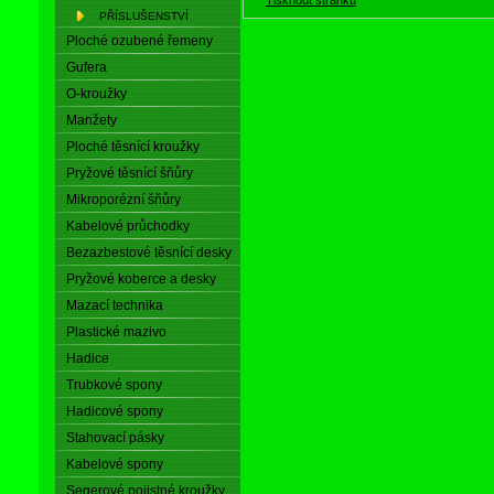
PŘÍSLUŠENSTVÍ
Ploché ozubené řemeny
Gufera
O-kroužky
Manžety
Ploché těsnící kroužky
Pryžové těsnící šňůry
Mikroporézní šňůry
Kabelové průchodky
Bezazbestové těsnící desky
Pryžové koberce a desky
Mazací technika
Plastické mazivo
Hadice
Trubkové spony
Hadicové spony
Stahovací pásky
Kabelové spony
Segerové pojistné kroužky