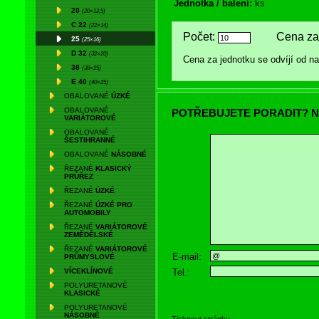
Jednotka / balení:
ks
20
(20×12,5)
C 22
(22×14)
Počet:
Cena za 
25
(25×16)
D 32
(32×20)
Cena za jednotku se odvíjí od 
38
(38×25)
E 40
(40×25)
OBALOVANÉ
ÚZKÉ
OBALOVANÉ
POTŘEBUJETE PORADIT? N
VARIÁTOROVÉ
OBALOVANÉ
ŠESTIHRANNÉ
OBALOVANÉ
NÁSOBNÉ
ŘEZANÉ
KLASICKÝ
PRŮŘEZ
ŘEZANÉ
ÚZKÉ
ŘEZANÉ
ÚZKÉ PRO
AUTOMOBILY
ŘEZANÉ
VARIÁTOROVÉ
ZEMĚDĚLSKÉ
ŘEZANÉ
VARIÁTOROVÉ
E-mail:
PRŮMYSLOVÉ
Tel.:
VÍCEKLÍNOVÉ
POLYURETANOVÉ
KLASICKÉ
POLYURETANOVÉ
NÁSOBNÉ
Tisknout stránku