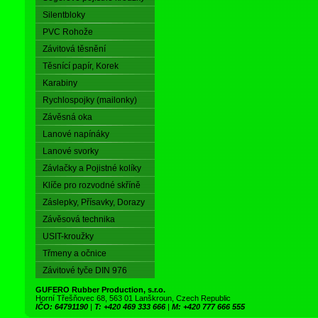
Silentbloky
PVC Rohože
Závitová těsnění
Těsnící papír, Korek
Karabiny
Rychlospojky (mailonky)
Závěsná oka
Lanové napínáky
Lanové svorky
Závlačky a Pojistné kolíky
Klíče pro rozvodné skříně
Záslepky, Přísavky, Dorazy
Závěsová technika
USIT-kroužky
Třmeny a očnice
Závitové tyče DIN 976
GUFERO Rubber Production, s.r.o.
Horní Třešňovec 68, 563 01 Lanškroun, Czech Republic
IČO: 64791190
|
T: +420 469 333 666
|
M: +420 777 666 555