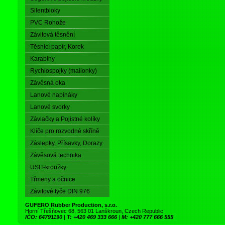
Silentbloky
PVC Rohože
Závitová těsnění
Těsnící papír, Korek
Karabiny
Rychlospojky (mailonky)
Závěsná oka
Lanové napínáky
Lanové svorky
Závlačky a Pojistné kolíky
Klíče pro rozvodné skříně
Záslepky, Přísavky, Dorazy
Závěsová technika
USIT-kroužky
Třmeny a očnice
Závitové tyče DIN 976
GUFERO Rubber Production, s.r.o.
Horní Třešňovec 68, 563 01 Lanškroun, Czech Republic
IČO: 64791190
|
T: +420 469 333 666
|
M: +420 777 666 555