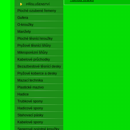
PŘÍSLUŠENSTVÍ
Ploché ozubené řemeny
Gufera
O-kroužky
Manžety
Ploché těsnící kroužky
Pryžové těsnící šňůry
Mikroporézní šňůry
Kabelové průchodky
Bezazbestové těsnící desky
Pryžové koberce a desky
Mazací technika
Plastické mazivo
Hadice
Trubkové spony
Hadicové spony
Stahovací pásky
Kabelové spony
Segerové pojistné kroužky