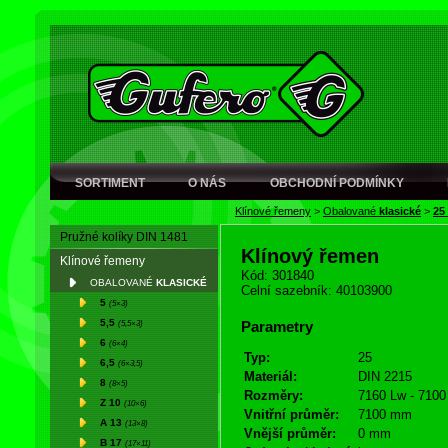
SORTIMENT
O NÁS
OBCHODNÍ PODMÍNKY
Klínové řemeny
>
Obalované
klasické
>
25
Pružné kolíky DIN 1481
Klínový řemen
Klínové řemeny
Kód: 301840
OBALOVANÉ
KLASICKÉ
Celní sazebník: 40103900
5
(5×3)
5,5
(5,5×3)
Parametry
6
(6×4)
Typ:
25
6,5
(6×3,5)
Materiál:
DIN 2215
8
(8×5)
Rozměry:
7160 Lw - 7100 
Z 10
(10×6)
Vnitřní průměr:
7100 mm
A 13
(13×8)
Vnější průměr:
0 mm
B 17
(17×11)