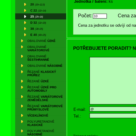
Jednotka / balení:
ks
20
(20×12,5)
C 22
(22×14)
Počet:
Cena za 
25
(25×16)
D 32
(32×20)
Cena za jednotku se odvíjí od 
38
(38×25)
E 40
(40×25)
OBALOVANÉ
ÚZKÉ
OBALOVANÉ
POTŘEBUJETE PORADIT? N
VARIÁTOROVÉ
OBALOVANÉ
ŠESTIHRANNÉ
OBALOVANÉ
NÁSOBNÉ
ŘEZANÉ
KLASICKÝ
PRŮŘEZ
ŘEZANÉ
ÚZKÉ
ŘEZANÉ
ÚZKÉ PRO
AUTOMOBILY
ŘEZANÉ
VARIÁTOROVÉ
ZEMĚDĚLSKÉ
ŘEZANÉ
VARIÁTOROVÉ
E-mail:
PRŮMYSLOVÉ
Tel.:
VÍCEKLÍNOVÉ
POLYURETANOVÉ
KLASICKÉ
POLYURETANOVÉ
NÁSOBNÉ
Tisknout stránku