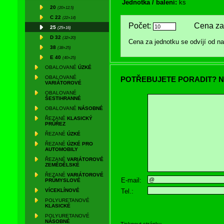
Jednotka / balení:
ks
20
(20×12,5)
C 22
(22×14)
Počet:
Cena za 
25
(25×16)
D 32
(32×20)
Cena za jednotku se odvíjí od 
38
(38×25)
E 40
(40×25)
OBALOVANÉ
ÚZKÉ
OBALOVANÉ
POTŘEBUJETE PORADIT? N
VARIÁTOROVÉ
OBALOVANÉ
ŠESTIHRANNÉ
OBALOVANÉ
NÁSOBNÉ
ŘEZANÉ
KLASICKÝ
PRŮŘEZ
ŘEZANÉ
ÚZKÉ
ŘEZANÉ
ÚZKÉ PRO
AUTOMOBILY
ŘEZANÉ
VARIÁTOROVÉ
ZEMĚDĚLSKÉ
ŘEZANÉ
VARIÁTOROVÉ
E-mail:
PRŮMYSLOVÉ
Tel.:
VÍCEKLÍNOVÉ
POLYURETANOVÉ
KLASICKÉ
POLYURETANOVÉ
NÁSOBNÉ
Tisknout stránku