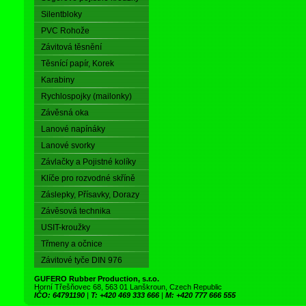
Silentbloky
PVC Rohože
Závitová těsnění
Těsnící papír, Korek
Karabiny
Rychlospojky (mailonky)
Závěsná oka
Lanové napínáky
Lanové svorky
Závlačky a Pojistné kolíky
Klíče pro rozvodné skříně
Záslepky, Přísavky, Dorazy
Závěsová technika
USIT-kroužky
Třmeny a očnice
Závitové tyče DIN 976
GUFERO Rubber Production, s.r.o.
Horní Třešňovec 68, 563 01 Lanškroun, Czech Republic
IČO: 64791190
|
T: +420 469 333 666
|
M: +420 777 666 555