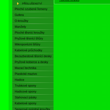
PŘÍSLUŠENSTVÍ
Ploché ozubené řemeny
Gufera
O-kroužky
Manžety
Ploché těsnící kroužky
Pryžové těsnící šňůry
Mikroporézní šňůry
Kabelové průchodky
Bezazbestové těsnící desky
Pryžové koberce a desky
Mazací technika
Plastické mazivo
Hadice
Trubkové spony
Hadicové spony
Stahovací pásky
Kabelové spony
Segerové pojistné kroužky