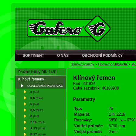
SORTIMENT
O NÁS
OBCHODNÍ PODMÍNKY
Klínové řemeny
>
Obalované
klasické
>
25
Pružné kolíky DIN 1481
Klínový řemen
Klínové řemeny
Kód: 301834
OBALOVANÉ
KLASICKÉ
Celní sazebník: 40103900
5
(5×3)
5,5
(5,5×3)
Parametry
6
(6×4)
Typ:
25
6,5
(6×3,5)
Materiál:
DIN 2216
8
(8×5)
Rozměry:
6850 Lw - 6790 
Z 10
(10×6)
Vnitřní průměr:
6790 mm
A 13
(13×8)
Vnější průměr:
0 mm
B 17
(17×11)