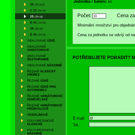
Jednotka / balení:
ks
20
(20×12,5)
C 22
(22×14)
Počet:
Cena za 
25
(25×16)
D 32
(32×20)
Minimální množství pro objednán
38
(38×25)
Cena za jednotku se odvíjí od 
E 40
(40×25)
OBALOVANÉ
ÚZKÉ
OBALOVANÉ
VARIÁTOROVÉ
OBALOVANÉ
POTŘEBUJETE PORADIT? N
ŠESTIHRANNÉ
OBALOVANÉ
NÁSOBNÉ
ŘEZANÉ
KLASICKÝ
PRŮŘEZ
ŘEZANÉ
ÚZKÉ
ŘEZANÉ
ÚZKÉ PRO
AUTOMOBILY
ŘEZANÉ
VARIÁTOROVÉ
ZEMĚDĚLSKÉ
ŘEZANÉ
VARIÁTOROVÉ
PRŮMYSLOVÉ
VÍCEKLÍNOVÉ
E-mail:
POLYURETANOVÉ
KLASICKÉ
Tel.:
POLYURETANOVÉ
NÁSOBNÉ