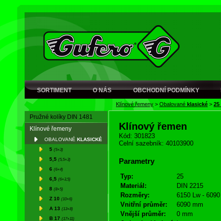
SORTIMENT
O NÁS
OBCHODNÍ PODMÍNKY
Klínové řemeny
>
Obalované
klasické
>
25
Pružné kolíky DIN 1481
Klínový řemen
Klínové řemeny
Kód: 301823
OBALOVANÉ
KLASICKÉ
Celní sazebník: 40103900
5
(5×3)
5,5
(5,5×3)
Parametry
6
(6×4)
Typ:
25
6,5
(6×3,5)
Materiál:
DIN 2215
8
(8×5)
Rozměry:
6150 Lw - 6090 
Z 10
(10×6)
Vnitřní průměr:
6090 mm
A 13
(13×8)
Vnější průměr:
0 mm
B 17
(17×11)