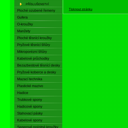
PŘÍSLUŠENSTVÍ
Tisknout stránku
Ploché ozubené řemeny
Gufera
O-kroužky
Manžety
Ploché těsnící kroužky
Pryžové těsnící šňůry
Mikroporézní šňůry
Kabelové průchodky
Bezazbestové těsnící desky
Pryžové koberce a desky
Mazací technika
Plastické mazivo
Hadice
Trubkové spony
Hadicové spony
Stahovací pásky
Kabelové spony
Segerové pojistné kroužky