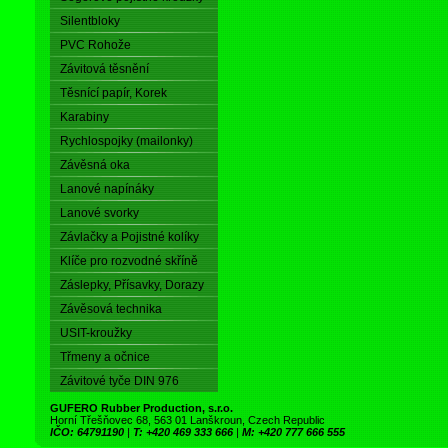
Silentbloky
PVC Rohože
Závitová těsnění
Těsnící papír, Korek
Karabiny
Rychlospojky (mailonky)
Závěsná oka
Lanové napínáky
Lanové svorky
Závlačky a Pojistné kolíky
Klíče pro rozvodné skříně
Záslepky, Přísavky, Dorazy
Závěsová technika
USIT-kroužky
Třmeny a očnice
Závitové tyče DIN 976
GUFERO Rubber Production, s.r.o.
Horní Třešňovec 68, 563 01 Lanškroun, Czech Republic
IČO: 64791190
|
T: +420 469 333 666
|
M: +420 777 666 555