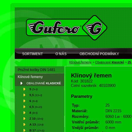
SORTIMENT
O NÁS
OBCHODNÍ PODMÍNKY
Klínové řemeny
>
Obalované
klasické
>
25
Pružné kolíky DIN 1481
Klínový řemen
Klínové řemeny
Kód: 301822
OBALOVANÉ
KLASICKÉ
Celní sazebník: 40103900
5
(5×3)
5,5
(5,5×3)
Parametry
6
(6×4)
Typ:
25
6,5
(6×3,5)
Materiál:
DIN 2215
8
(8×5)
Rozměry:
6060 Lw - 6000 
Z 10
(10×6)
Vnitřní průměr:
6000 mm
A 13
(13×8)
Vnější průměr:
0 mm
B 17
(17×11)