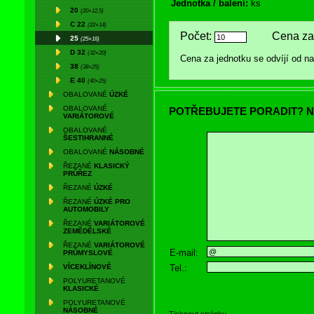
Jednotka / balení:
ks
20
(20×12,5)
C 22
(22×14)
Počet:
Cena za 
25
(25×16)
D 32
(32×20)
Cena za jednotku se odvíjí od 
38
(38×25)
E 40
(40×25)
OBALOVANÉ
ÚZKÉ
OBALOVANÉ
POTŘEBUJETE PORADIT? N
VARIÁTOROVÉ
OBALOVANÉ
ŠESTIHRANNÉ
OBALOVANÉ
NÁSOBNÉ
ŘEZANÉ
KLASICKÝ
PRŮŘEZ
ŘEZANÉ
ÚZKÉ
ŘEZANÉ
ÚZKÉ PRO
AUTOMOBILY
ŘEZANÉ
VARIÁTOROVÉ
ZEMĚDĚLSKÉ
ŘEZANÉ
VARIÁTOROVÉ
E-mail:
PRŮMYSLOVÉ
Tel.:
VÍCEKLÍNOVÉ
POLYURETANOVÉ
KLASICKÉ
POLYURETANOVÉ
NÁSOBNÉ
Tisknout stránku