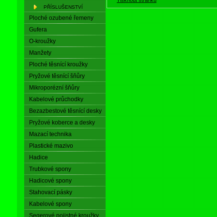
PŘÍSLUŠENSTVÍ
Ploché ozubené řemeny
Gufera
O-kroužky
Manžety
Ploché těsnící kroužky
Pryžové těsnící šňůry
Mikroporézní šňůry
Kabelové průchodky
Bezazbestové těsnící desky
Pryžové koberce a desky
Mazací technika
Plastické mazivo
Hadice
Trubkové spony
Hadicové spony
Stahovací pásky
Kabelové spony
Segerové pojistné kroužky