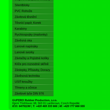
Silentbloky
PVC Rohože
Závitová těsnění
Těsnící papír, Korek
Karabiny
Rychlospojky (mailonky)
Závěsná oka
Lanové napínáky
Lanové svorky
Závlačky a Pojistné kolíky
Klíče pro rozvodné skříně
Záslepky, Přísavky, Dorazy
Závěsová technika
USIT-kroužky
Třmeny a očnice
Závitové tyče DIN 976
GUFERO Rubber Production, s.r.o.
Horní Třešňovec 68, 563 01 Lanškroun, Czech Republic
IČO: 64791190
|
T: +420 469 333 666
|
M: +420 777 666 555