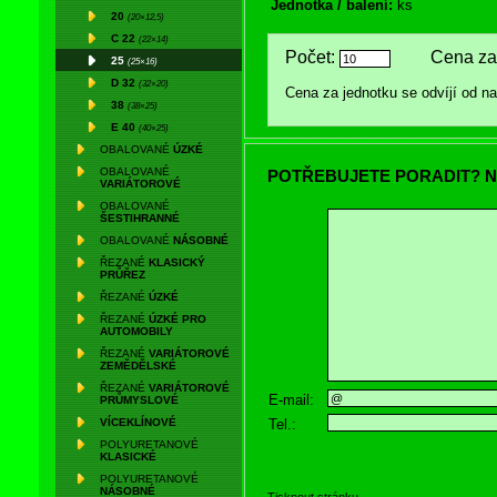
Jednotka / balení:
ks
20
(20×12,5)
C 22
(22×14)
Počet:
Cena za 
25
(25×16)
D 32
(32×20)
Cena za jednotku se odvíjí od 
38
(38×25)
E 40
(40×25)
OBALOVANÉ
ÚZKÉ
OBALOVANÉ
POTŘEBUJETE PORADIT? N
VARIÁTOROVÉ
OBALOVANÉ
ŠESTIHRANNÉ
OBALOVANÉ
NÁSOBNÉ
ŘEZANÉ
KLASICKÝ
PRŮŘEZ
ŘEZANÉ
ÚZKÉ
ŘEZANÉ
ÚZKÉ PRO
AUTOMOBILY
ŘEZANÉ
VARIÁTOROVÉ
ZEMĚDĚLSKÉ
ŘEZANÉ
VARIÁTOROVÉ
E-mail:
PRŮMYSLOVÉ
Tel.:
VÍCEKLÍNOVÉ
POLYURETANOVÉ
KLASICKÉ
POLYURETANOVÉ
NÁSOBNÉ
Tisknout stránku