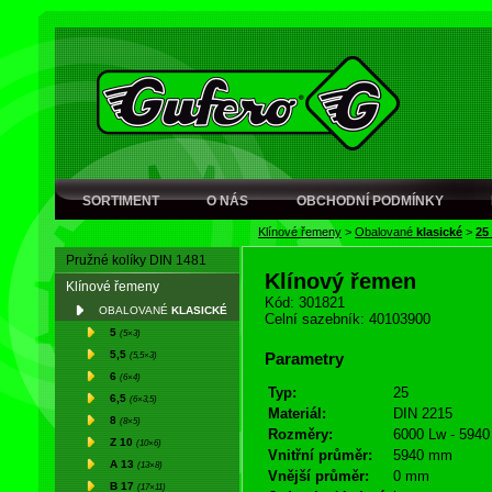
SORTIMENT
O NÁS
OBCHODNÍ PODMÍNKY
Klínové řemeny
>
Obalované
klasické
>
25
Pružné kolíky DIN 1481
Klínový řemen
Klínové řemeny
Kód: 301821
OBALOVANÉ
KLASICKÉ
Celní sazebník: 40103900
5
(5×3)
5,5
(5,5×3)
Parametry
6
(6×4)
Typ:
25
6,5
(6×3,5)
Materiál:
DIN 2215
8
(8×5)
Rozměry:
6000 Lw - 5940 
Z 10
(10×6)
Vnitřní průměr:
5940 mm
A 13
(13×8)
Vnější průměr:
0 mm
B 17
(17×11)