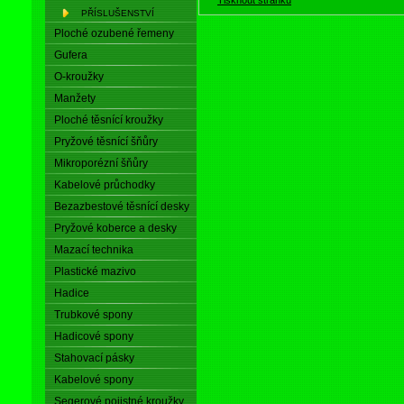
PŘÍSLUŠENSTVÍ
Ploché ozubené řemeny
Gufera
O-kroužky
Manžety
Ploché těsnící kroužky
Pryžové těsnící šňůry
Mikroporézní šňůry
Kabelové průchodky
Bezazbestové těsnící desky
Pryžové koberce a desky
Mazací technika
Plastické mazivo
Hadice
Trubkové spony
Hadicové spony
Stahovací pásky
Kabelové spony
Segerové pojistné kroužky