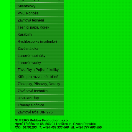
Silentbloky
PVC Rohože
Závitová těsnění
Těsnící papír, Korek
Karabiny
Rychlospojky (mailonky)
Závěsná oka
Lanové napínáky
Lanové svorky
Závlačky a Pojistné kolíky
Klíče pro rozvodné skříně
Záslepky, Přísavky, Dorazy
Závěsová technika
USIT-kroužky
Třmeny a očnice
Závitové tyče DIN 976
GUFERO Rubber Production, s.r.o.
Horní Třešňovec 68, 563 01 Lanškroun, Czech Republic
IČO: 64791190
|
T: +420 469 333 666
|
M: +420 777 666 555