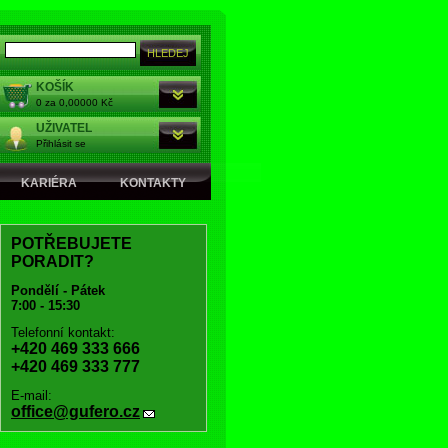
KOŠÍK
0 za 0,00000 Kč
UŽIVATEL
Přihlásit se
KARIÉRA
KONTAKTY
POTŘEBUJETE
PORADIT?
Pondělí - Pátek
7:00 - 15:30
Telefonní kontakt:
+420 469 333 666
+420 469 333 777
E-mail:
office@gufero.cz