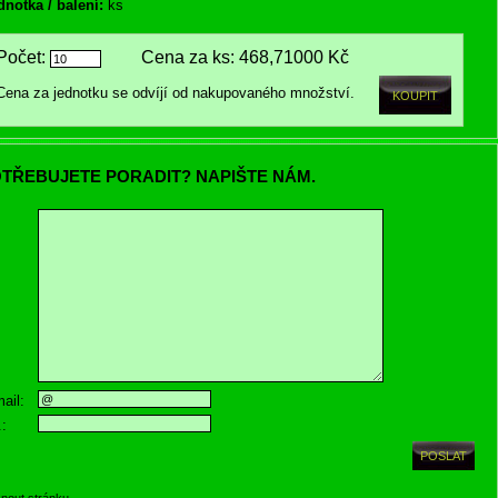
dnotka / balení:
ks
Počet:
Cena za ks:
468,71000 Kč
Cena za jednotku se odvíjí od nakupovaného množství.
TŘEBUJETE PORADIT? NAPIŠTE NÁM.
ail:
.:
knout stránku