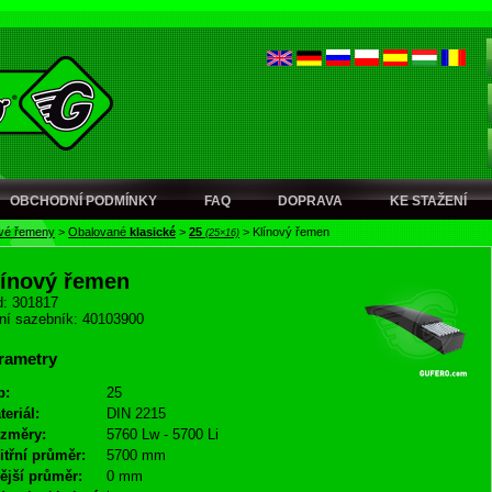
OBCHODNÍ PODMÍNKY
FAQ
DOPRAVA
KE STAŽENÍ
ové řemeny
>
Obalované
klasické
>
25
>
Klínový řemen
(25×16)
línový řemen
: 301817
ní sazebník: 40103900
rametry
p:
25
teriál:
DIN 2215
změry:
5760 Lw - 5700 Li
itřní průměr:
5700 mm
ější průměr:
0 mm