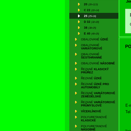
Je
20
(20×12,5)
C 22
(22×14)
25
(25×16)
D 32
(32×20)
38
(38×25)
E 40
(40×25)
OBALOVANÉ
ÚZKÉ
OBALOVANÉ
PO
VARIÁTOROVÉ
OBALOVANÉ
ŠESTIHRANNÉ
OBALOVANÉ
NÁSOBNÉ
ŘEZANÉ
KLASICKÝ
PRŮŘEZ
ŘEZANÉ
ÚZKÉ
ŘEZANÉ
ÚZKÉ PRO
AUTOMOBILY
ŘEZANÉ
VARIÁTOROVÉ
ZEMĚDĚLSKÉ
ŘEZANÉ
VARIÁTOROVÉ
E-m
PRŮMYSLOVÉ
Tel
VÍCEKLÍNOVÉ
POLYURETANOVÉ
KLASICKÉ
POLYURETANOVÉ
NÁSOBNÉ
Tis