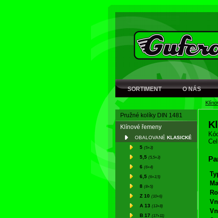
SORTIMENT
O NÁS
Klín
Pružné kolíky DIN 1481
K
Klínové řemeny
Kód
OBALOVANÉ
KLASICKÉ
Cel
5
(5×3)
5,5
(5,5×3)
Pa
6
(6×4)
Ty
6,5
(6×3,5)
Ma
8
(8×5)
Ro
Z 10
(10×6)
Vn
A 13
(13×8)
Vn
B 17
(17×11)