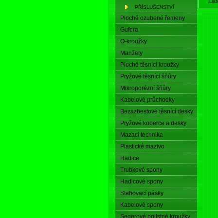
PŘÍSLUŠENSTVÍ
Ploché ozubené řemeny
Gufera
O-kroužky
Manžety
Ploché těsnící kroužky
Pryžové těsnící šňůry
Mikroporézní šňůry
Kabelové průchodky
Bezazbestové těsnící desky
Pryžové koberce a desky
Mazací technika
Plastické mazivo
Hadice
Trubkové spony
Hadicové spony
Stahovací pásky
Kabelové spony
Segerové pojistné kroužky